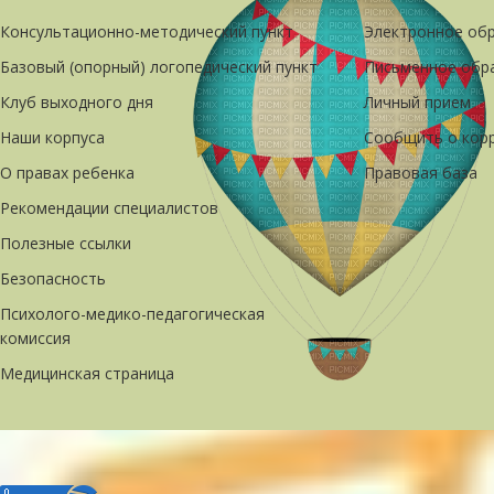
Консультационно-методический пункт
Электронное об
Базовый (опорный) логопедический пункт
Письменное обр
Клуб выходного дня
Личный прием
Наши корпуса
Сообщить о кор
О правах ребенка
Правовая база
Рекомендации специалистов
Полезные ссылки
Безопасность
Психолого-медико-педагогическая
комиссия
Медицинская страница