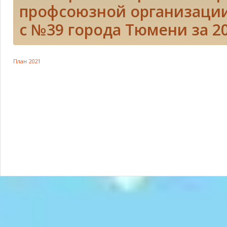
профсоюзной организаци
с №39 города Тюмени за 20
План 2021