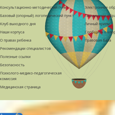
Консультационно-методический пункт
Электронное об
Базовый (опорный) логопедический пункт
Письменное обр
Клуб выходного дня
Личный прием
Наши корпуса
Сообщить о кор
О правах ребенка
Правовая база
Рекомендации специалистов
Полезные ссылки
Безопасность
Психолого-медико-педагогическая
комиссия
Медицинская страница