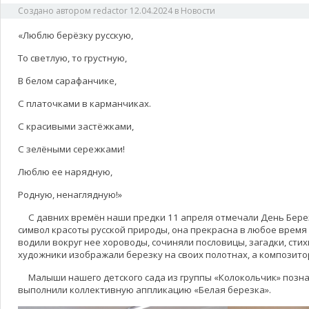
Создано автором
redactor
12.04.2024
в
Новости
«Люблю берёзку русскую,
То светлую, то грустную,
В белом сарафанчике,
С платочками в карманчиках.
С красивыми застёжками,
С зелёными сережками!
Люблю ее нарядную,
Родную, ненаглядную!»
С давних времён наши предки 11 апреля отмечали День Березы
символ красоты русской природы, она прекрасна в любое время г
водили вокруг нее хороводы, сочиняли пословицы, загадки, стих
художники изображали березку на своих полотнах, а композито
Малыши нашего детского сада из группы «Колокольчик» позна
выполнили коллективную аппликацию «Белая березка».