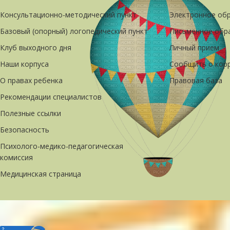
Консультационно-методический пункт
Электронное об
Базовый (опорный) логопедический пункт
Письменное обр
Клуб выходного дня
Личный прием
Наши корпуса
Сообщить о кор
О правах ребенка
Правовая база
Рекомендации специалистов
Полезные ссылки
Безопасность
Психолого-медико-педагогическая
комиссия
Медицинская страница