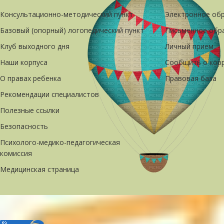
Консультационно-методический пункт
Электронное об
Базовый (опорный) логопедический пункт
Письменное обр
Клуб выходного дня
Личный прием
Наши корпуса
Сообщить о кор
О правах ребенка
Правовая база
Рекомендации специалистов
Полезные ссылки
Безопасность
Психолого-медико-педагогическая
комиссия
Медицинская страница