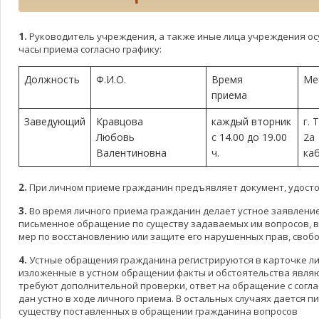
1.
Руководитель учреждения, а также иные лица учреждения ос
часы приема согласно графику:
Должность
Ф.И.О.
Время
Ме
приема
Заведующий
Кравцова
каждый вторник
г.
Любовь
с 14.00 до 19.00
2а
Валентиновна
ч.
ка
2.
При личном приеме гражданин предъявляет документ, удосто
3.
Во время личного приема гражданин делает устное заявление
письменное обращение по существу задаваемых им вопросов, в 
мер по восстановлению или защите его нарушенных прав, свобо
4.
Устные обращения гражданина регистрируются в карточке лич
изложенные в устном обращении факты и обстоятельства явля
требуют дополнительной проверки, ответ на обращение с согл
дан устно в ходе личного приема. В остальных случаях дается 
существу поставленных в обращении гражданина вопросов