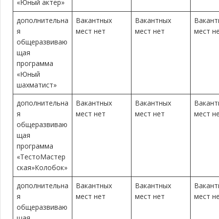
«Юный актер»
дополнительна
Вакантных
Вакантных
Вакант
я
мест нет
мест нет
мест н
общеразвиваю
щая
программа
«Юный
шахматист»
дополнительна
Вакантных
Вакантных
Вакант
я
мест нет
мест нет
мест н
общеразвиваю
щая
программа
«ТестоМастер
ская»Колобок»
дополнительна
Вакантных
Вакантных
Вакант
я
мест нет
мест нет
мест н
общеразвиваю
щая