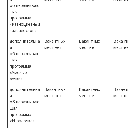
общеразвиваю
щая
программа
«Разноцветный
калейдоскоп»
дополнительна
Вакантных
Вакантных
Вакант
я
мест нет
мест нет
мест н
общеразвиваю
щая
программа
«Умелые
ручки»
дополнительна
Вакантных
Вакантных
Вакант
я
мест нет
мест нет
мест н
общеразвиваю
щая
программа
«Игралочка»