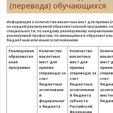
(перевода) обучающихся
Информация о количестве вакантных мест для приема 
по каждой реализуемой образовательной программе, п
специальности, по каждому реализуемому направлению
реализуемой профессии, по имеющимся в образовател
бюджетным или иным ассигнованиям
Реализуемая
Количество
Количество
Колич
образовател
вакантных
вакантных
вакан
ьная
мест для
мест для
мест 
программа
приема
приема
прием
(перевода) за
(перевода) за
(перев
счет
счет
счет
бюджетных
бюджетных
бюдже
ассигновани
ассигновани
ассиг
й
й бюджета
местн
федеральног
субъекта
бюдже
о бюджета
Российской
Федерации