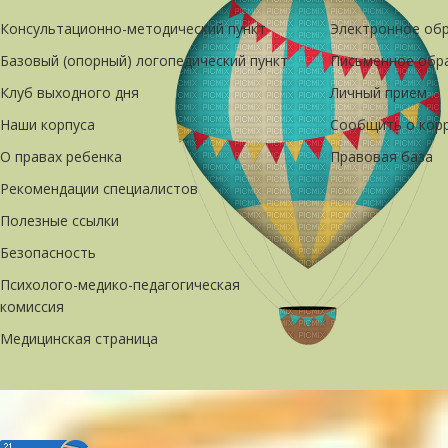
Консультационно-методический пункт
Электронное об
Базовый (опорный) логопедический пункт
Письменное обр
Клуб выходного дня
Личный прием
Наши корпуса
Сообщить о кор
О правах ребенка
Правовая база
Рекомендации специалистов
Полезные ссылки
Безопасность
Психолого-медико-педагогическая
комиссия
Медицинская страница