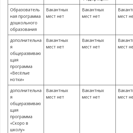
Образователь
Вакантных
Вакантных
Вакант
ная программа
мест нет
мест нет
мест н
дошкольного
образования
дополнительна
Вакантных
Вакантных
Вакант
я
мест нет
мест нет
мест н
общеразвиваю
щая
программа
«Весёлые
нотки»
дополнительна
Вакантных
Вакантных
Вакант
я
мест нет
мест нет
мест н
общеразвиваю
щая
программа
«Скоро в
школу»