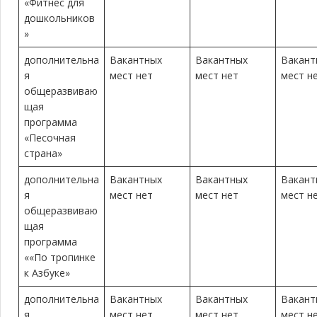
«Фитнес для
дошкольников
»
дополнительна
Вакантных
Вакантных
Вакант
я
мест нет
мест нет
мест н
общеразвиваю
щая
программа
«Песочная
страна»
дополнительна
Вакантных
Вакантных
Вакант
я
мест нет
мест нет
мест н
общеразвиваю
щая
программа
««По тропинке
к Азбуке»
дополнительна
Вакантных
Вакантных
Вакант
я
мест нет
мест нет
мест н