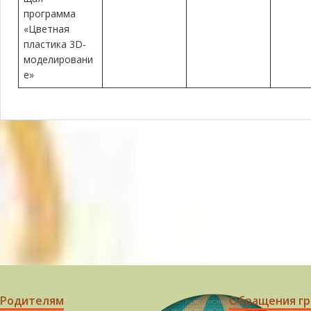
программа
«Цветная
пластика 3D-
моделировани
е»
Родителям
Обращения г