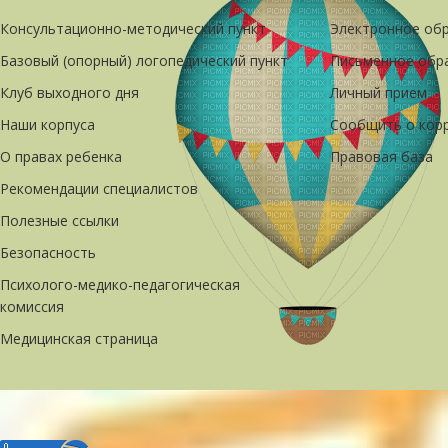
Консультационно-методический пункт
Электронное об
Базовый (опорный) логопедический пункт
Письменное обр
Клуб выходного дня
Личный прием
Наши корпуса
Сообщить о кор
О правах ребенка
Правовая база
Рекомендации специалистов
Полезные ссылки
Безопасность
Психолого-медико-педагогическая
комиссия
Медицинская страница