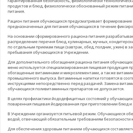
гарантированная безопасность, физиологически технологическ
продуктов и блюд, физиологически обоснованный режим питан
питания.
Рацион питания обучающихся предусматривает формирование 
предназначенных для питания обучающихся в течение фиксиро
На основании сформированного рациона питания разрабатыва
распределение перечня блюд, кулинарных, мучных, кондитерск
по отдельным приемам пищи (завтрак, обед, полдник, ужин) в з
пребывания обучающихся в Учреждении.
Для дополнительного обогащения рациона питания обучающих
меню используется специализированная пищевая продукция п
обогащенные витаминами и микроэлементами, а также витами
промышленного выпуска. Витаминные напитки готовятся в соот
инструкциями непосредственно перед раздачей. Замена вита
обучающихся поливитаминных препаратов не допускается.
В целях профилактики йододефицитных состояний у обучающихс
поваренная пищевая йодированная при приготовлении блюд и 
В Учреждении организуется питьевой режим. Обучающиеся об
водой, отвечающей обязательным требованиям безопасности к
Для обеспечения здоровым питанием обучающихся составляет