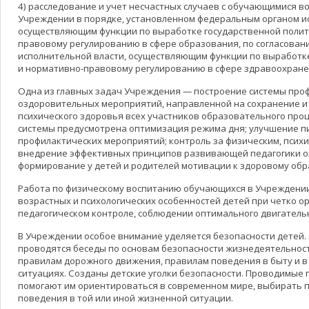
4) расследование и учет несчастных случаев с обучающимися в
Учреждении в порядке, установленном федеральным органом и
осуществляющим функции по выработке государственной полит
правовому регулированию в сфере образования, по согласован
исполнительной власти, осуществляющим функции по выработк
и нормативно-правовому регулированию в сфере здравоохране
Одна из главных задач Учреждения — построение системы про
оздоровительных мероприятий, направленной на сохранение и 
психического здоровья всех участников образовательного проц
системы предусмотрена оптимизация режима дня; улучшение п
профилактических мероприятий; контроль за физическим, психи
внедрение эффективных принципов развивающей педагогики о
формирование у детей и родителей мотивации к здоровому обр
Работа по физическому воспитанию обучающихся в Учреждении
возрастных и психологических особенностей детей при четко о
педагогическом контроле, соблюдении оптимального двигател
В Учреждении особое внимание уделяется безопасности детей.
проводятся беседы по основам безопасности жизнедеятельност
правилам дорожного движения, правилам поведения в быту и 
ситуациях. Созданы детские уголки безопасности. Проводимые
помогают им ориентироваться в современном мире, выбирать
поведения в той или иной жизненной ситуации.