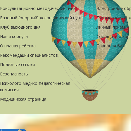
Консультационно-методический пункт
Электронное об
Базовый (опорный) логопедический пункт
Письменное обр
Клуб выходного дня
Личный прием
Наши корпуса
Сообщить о кор
О правах ребенка
Правовая база
Рекомендации специалистов
Полезные ссылки
Безопасность
Психолого-медико-педагогическая
комиссия
Медицинская страница