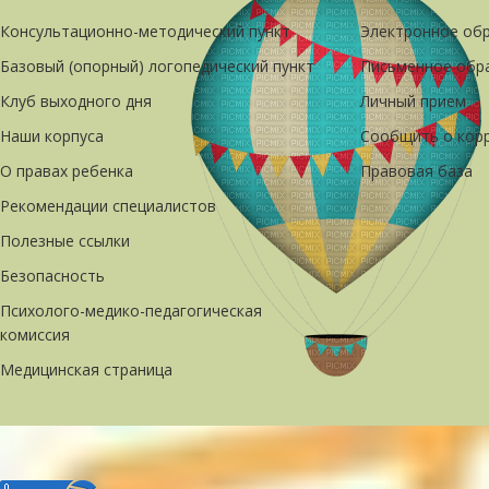
Консультационно-методический пункт
Электронное об
Базовый (опорный) логопедический пункт
Письменное обр
Клуб выходного дня
Личный прием
Наши корпуса
Сообщить о кор
О правах ребенка
Правовая база
Рекомендации специалистов
Полезные ссылки
Безопасность
Психолого-медико-педагогическая
комиссия
Медицинская страница