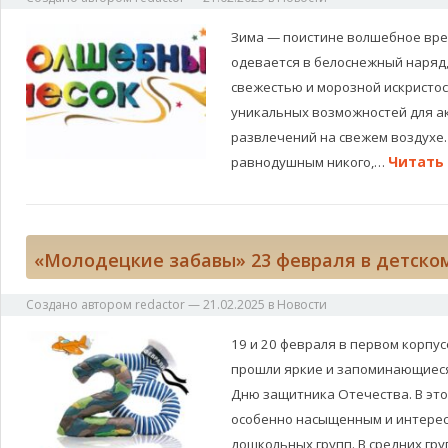
Зима — поистине волшебное врем
одевается в белоснежный наряд,
свежестью и морозной искристос
уникальных возможностей для а
развлечений на свежем воздухе.
Читать 
равнодушным никого,…
«Молодецкие забавы» 23 февраля в детско
Создано автором
redactor
—
21.02.2025
в
Новости
19 и 20 февраля в первом корпус
прошли яркие и запоминающиес
Дню защитника Отечества. В эт
особенно насыщенным и интерес
дошкольных групп. В средних гр