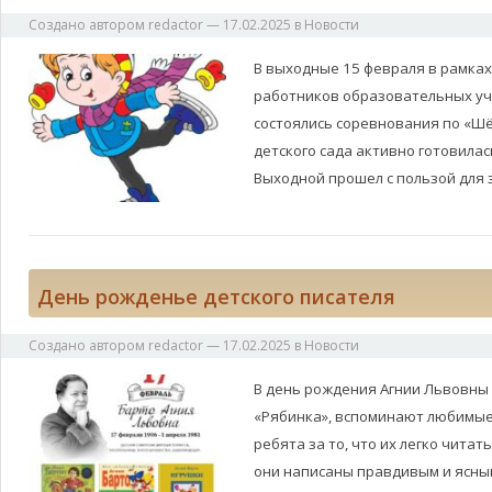
Создано автором
redactor
—
17.02.2025
в
Новости
В выходные 15 февраля в рамка
работников образовательных у
состоялись соревнования по «Шё
детского сада активно готовилас
Выходной прошел с пользой для 
День рожденье детского писателя
Создано автором
redactor
—
17.02.2025
в
Новости
В день рождения Агнии Львовны 
«Рябинка», вспоминают любимые 
ребята за то, что их легко читать
они написаны правдивым и ясны