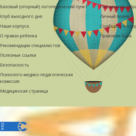
Базовый (опорный) логопедический пункт
Письменное обр
Клуб выходного дня
Личный прием
Наши корпуса
Сообщить о кор
О правах ребенка
Правовая база
Рекомендации специалистов
Полезные ссылки
Безопасность
Психолого-медико-педагогическая
комиссия
Медицинская страница