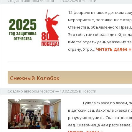
Создано автором
redactor
—
13.02.2025
в
Новости
12 февраля в нашем детском сад
мероприятие, посвященное отк
Отечества, объявленного Презид
Это событие собрало детей, педа
вместе отдать дань уважения те
Читать далее »
страну. Утро…
Снежный Колобок
Создано автором
redactor
—
13.02.2025
в
Новости
Гуляла сказка по лесам, по п
в детский сад. Захотела сказка п
разуму их поучить. Сказка знако
лад. Сказочница нам рассказала,