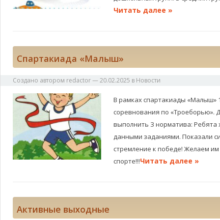
Читать далее »
Спартакиада «Малыш»
Создано автором
redactor
—
20.02.2025
в
Новости
В рамках спартакиады «Малыш» 
соревнования по «Троеборью». 
выполнить 3 норматива: Ребята 
данными заданиями. Показали си
стремление к победе! Желаем им
Читать далее »
спорте!!!
Активные выходные