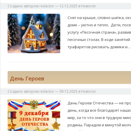
Создано автором
redactor
—
12.12.2025
в
Новости
Снег на крыше, словно шапка, ок
доме – уютно и тепло. Дети, п
услугу «Песочная страна», разв
песочных столах. В ходе заняти
трафаретов рисовать домики и
День Героев
Создано автором
redactor
—
09.12.2025
в
Новости
День Героев Отечества — не про
день, когда все благодарят наш
мир, за то что они в трудную ми
родины. Парадом и минутой молч