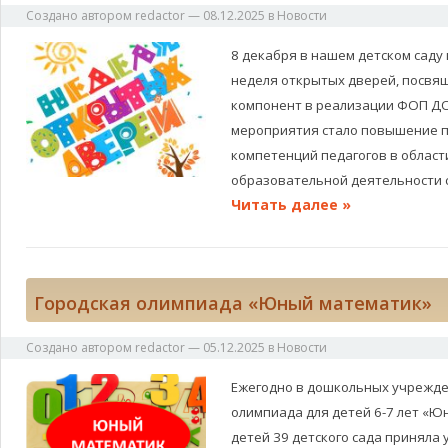
Создано автором
redactor
—
08.12.2025
в
Новости
8 декабря в нашем детском саду
неделя открытых дверей, посвя
компонент в реализации ФОП ДО
мероприятия стало повышение 
компетенций педагогов в област
образовательной деятельности 
Читать далее »
Городская олимпиада «Юный математик»
Создано автором
redactor
—
05.12.2025
в
Новости
Ежегодно в дошкольных учрежде
олимпиада для детей 6-7 лет «Ю
детей 39 детского сада приняла 