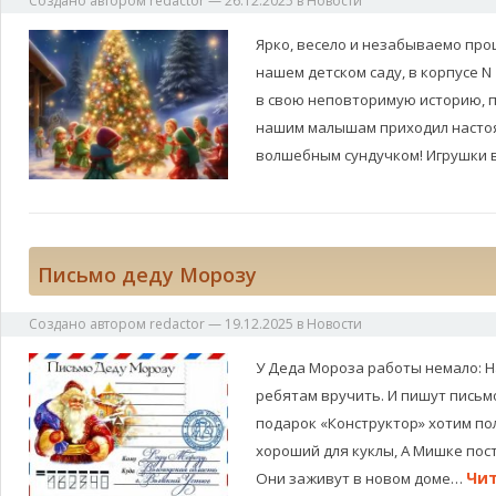
Создано автором
redactor
—
26.12.2025
в
Новости
Ярко, весело и незабываемо про
нашем детском саду, в корпусе N
в свою неповторимую историю, п
нашим малышам приходил насто
волшебным сундучком! Игрушки
Письмо деду Морозу
Создано автором
redactor
—
19.12.2025
в
Новости
У Деда Мороза работы немало: Н
ребятам вручить. И пишут письмо
подарок «Конструктор» хотим по
хороший для куклы, А Мишке пос
Чит
Они заживут в новом доме…