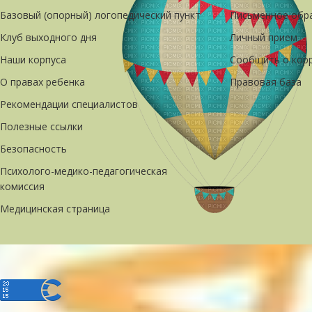
Базовый (опорный) логопедический пункт
Письменное обр
Клуб выходного дня
Личный прием
Наши корпуса
Сообщить о кор
О правах ребенка
Правовая база
Рекомендации специалистов
Полезные ссылки
Безопасность
Психолого-медико-педагогическая
комиссия
Медицинская страница