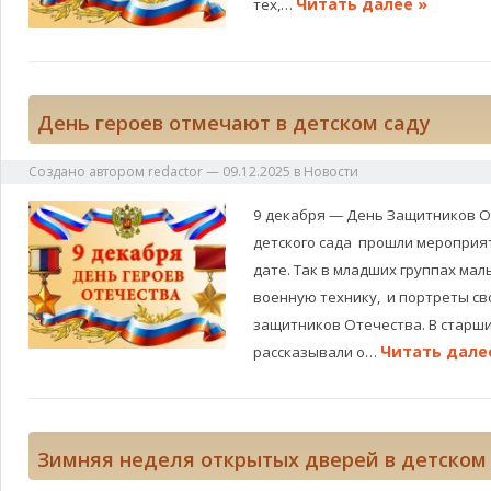
Читать далее »
тех,…
День героев отмечают в детском саду
Создано автором
redactor
—
09.12.2025
в
Новости
9 декабря — День Защитников От
детского сада прошли мероприя
дате. Так в младших группах ма
военную технику, и портреты с
защитников Отечества. В старши
Читать дале
рассказывали о…
Зимняя неделя открытых дверей в детском