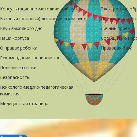
Консультационно-методический пункт
Электронное об
Базовый (опорный) логопедический пункт
Письменное обр
Клуб выходного дня
Личный прием
Наши корпуса
Сообщить о кор
О правах ребенка
Правовая база
Рекомендации специалистов
Полезные ссылки
Безопасность
Психолого-медико-педагогическая
комиссия
Медицинская страница