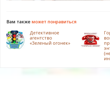
Вам также
может понравиться
Детективное
Го
агентство
во
«Зеленый огонек»
пр
эн
(н
ин