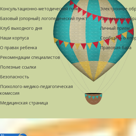
Консультационно-методический пункт
Электронное об
Базовый (опорный) логопедический пункт
Письменное обр
Клуб выходного дня
Личный прием
Наши корпуса
Сообщить о кор
О правах ребенка
Правовая база
Рекомендации специалистов
Полезные ссылки
Безопасность
Психолого-медико-педагогическая
комиссия
Медицинская страница