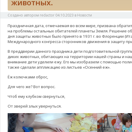
животных.
Создано автором
redactor
04.10.2023
в
Новости
Праздничная дата, отмечаемая во всем мире, призвана обрати
на проблемы остальных обитателей планеты Земля. Решение о
дня защиты животных было принято в 1931 г. во Флоренции (Ит
Международного конгресса сторонников движения в защиту пр
В преддверии данного праздника дети подготовительной группы
диких животных, обитающих на территории нашей страны и наш
внимание дети уделили ежу. Его мы изобразили с помощью пол
также сделали аппликацию из листьев «Осенний еж».
Ёж колючками оброс,
Для чего же? Вот вопрос.
Чтоб ему клубком свернуться,
От зверей злых увернуться.