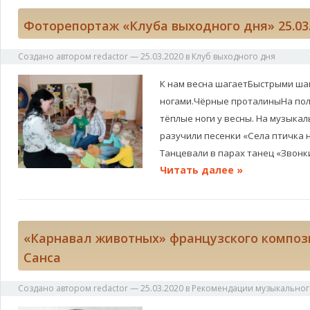
Фоторепортаж «Клуба выходного дня» 25.03
Создано автором
redactor
—
25.03.2020
в
Клуб выходного дня
К нам весна шагаетБыстрыми шаг
ногами.Чёрные проталиныНа пол
тёплые ноги у весны. На музыка
разучили песенки «Села птичка 
Танцевали в парах танец «Звонк
Читать далее »
«Карнавал животных» французского композ
Санса
Создано автором
redactor
—
25.03.2020
в
Рекомендации музыкальног