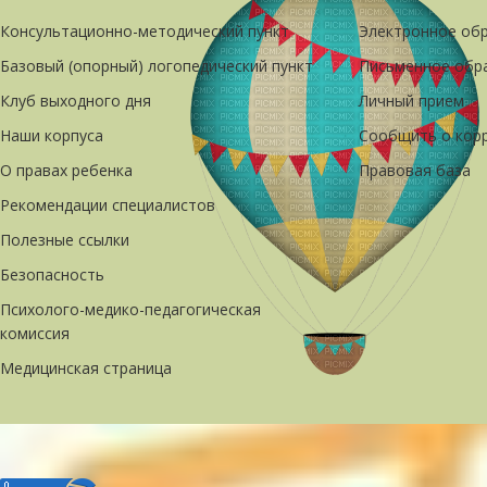
Консультационно-методический пункт
Электронное об
Базовый (опорный) логопедический пункт
Письменное обр
Клуб выходного дня
Личный прием
Наши корпуса
Сообщить о кор
О правах ребенка
Правовая база
Рекомендации специалистов
Полезные ссылки
Безопасность
Психолого-медико-педагогическая
комиссия
Медицинская страница