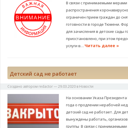
В связи с принимаемыми мерами
распространения коронавирусн
ограничен прием граждан до сн
готовности в городе Тюмени. Ф
для зачисления в детские сады г
приостановлено, при этом пред
Читать далее »
услуги в…
Детский сад не работает
Создано автором
redactor
—
29.03.2020
в
Новости
На основании Указа Президента 
года о продлении нерабочей нед
детский сад не работает. Для де
вынуждены работать, организов
группы В связи с принимаемыми