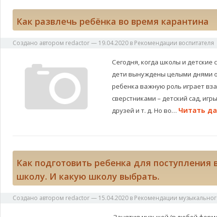
Как развлечь ребёнка во время карантина
Создано автором
redactor
—
19.04.2020
в
Рекомендации воспитателя
Сегодня, когда школы и детские 
дети вынуждены целыми днями о
ребенка важную роль играет вз
сверстниками – детский сад, игр
Читать да
друзей и т. д. Но во…
Как подготовить ребенка для поступления
школу. И какую школу выбрать.
Создано автором
redactor
—
15.04.2020
в
Рекомендации музыкальног