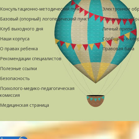
Консультационно-методический пункт
Электронное об
Базовый (опорный) логопедический пункт
Письменное обр
Клуб выходного дня
Личный прием
Наши корпуса
Сообщить о кор
О правах ребенка
Правовая база
Рекомендации специалистов
Полезные ссылки
Безопасность
Психолого-медико-педагогическая
комиссия
Медицинская страница