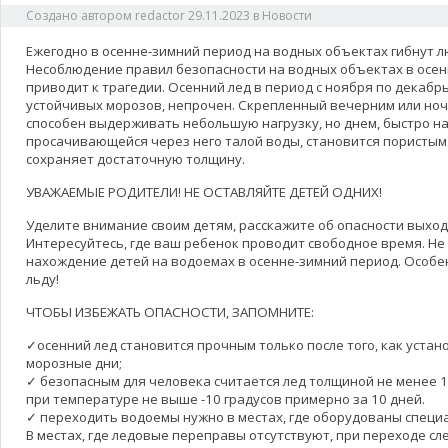
Создано автором
redactor
29.11.2023
в
Новости
Ежегодно в осенне-зимний период на водных объектах гибнут лю
Несоблюдение правил безопасности на водных объектах в осен
приводит к трагедии. Осенний лед в период с ноября по декабрь
устойчивых морозов, непрочен. Скрепленный вечерним или ноч
способен выдерживать небольшую нагрузку, но днем, быстро на
просачивающейся через него талой воды, становится пористым 
сохраняет достаточную толщину.
УВАЖАЕМЫЕ РОДИТЕЛИ! НЕ ОСТАВЛЯЙТЕ ДЕТЕЙ ОДНИХ!
Уделите внимание своим детям, расскажите об опасности выход
Интересуйтесь, где ваш ребенок проводит свободное время. Не
нахождение детей на водоемах в осенне-зимний период. Особе
льду!
ЧТОБЫ ИЗБЕЖАТЬ ОПАСНОСТИ, ЗАПОМНИТЕ:
✓осенний лед становится прочным только после того, как уста
морозные дни;
✓ безопасным для человека считается лед толщиной не менее 10
при температуре не выше -10 градусов примерно за 10 дней.
✓ переходить водоемы нужно в местах, где оборудованы спец
В местах, где ледовые переправы отсутствуют, при переходе с