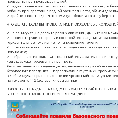
проверять прочность льда палкой;
✓ лед непрочен в местах быстрого течения, стоковых вод и бью
районах произрастания водной растительности, вблизи деревье
✓ крайне опасен лед под снегом и сугробами, а также у берега.
ЧТО ДЕЛАТЬ, ЕСЛИ ВЫ ПРОВАЛИЛИСЬ И ОКАЗАЛИСЬ В ХОЛОДНОЙ
✓ не паникуйте, не делайте резких движений, дышите как можн
✓ раскиньте руки в стороны и постарайтесь зацепиться за кром
горизонтальное положение по направлению течения;
✓ попытайтесь осторожно налечь грудью на край льда и заброси
ногу на лед;
✓ выбравшись из полыньи, откатывайтесь, а затем ползите в ту 
лед здесь уже проверен на прочность.
Легкомысленное поведение детей, незнание и пренебрежение
безопасного поведения — первопричина грустных и трагически
В любом случае при возникновении чрезвычайной ситуации не
по телефону: 112 (все звонки бесплатны).
ВЗРОСЛЫЕ, НЕ БУДЬТЕ РАВНОДУШНЫМИ, ПРЕСЕКАЙТЕ ПОПЫТКИ В
БЕСПЕЧНОСТЬ МОЖЕТ ОБЕРНУТЬСЯ ТРАГЕДИЕЙ!