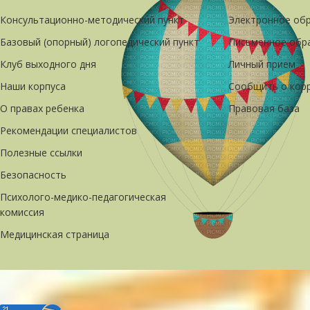
Консультационно-методический пункт
Электронное об
Базовый (опорный) логопедический пункт
Письменное обр
Клуб выходного дня
Личный прием
Наши корпуса
Сообщить о кор
О правах ребенка
Правовая база
Рекомендации специалистов
Полезные ссылки
Безопасность
Психолого-медико-педагогическая
комиссия
Медицинская страница