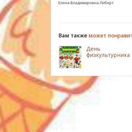
Елена Владимировна Либерт
Вам также
может понрави
День
физкультурника