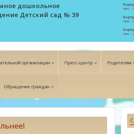
мное дошкольное
Корпу
тел.:
2
дение Детский сад № 39
Корпу
тел.:
2
Корпу
тел.:
2
вательной организации
Пресс-центр
Родителям
Обращение граждан
С
льнее!