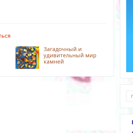
ться
Загадочный и
удивительный мир
камней
Пои