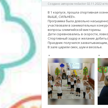
Создано автором
redactor
02.11.2022
в
Н
В 1 корпусе, прошла спортивная осен
ВЫШЕ, СИЛЬНЕЕ!».
Программа была довольно насыщенной
участвовали в занимательных конкурс
вопросы олимпийской викторины.
Дети соревновались в скорости, ловко
Спортивный задор и желание добитьс
Праздник получился захватывающим, 
В зале царили смех, шум и веселье.