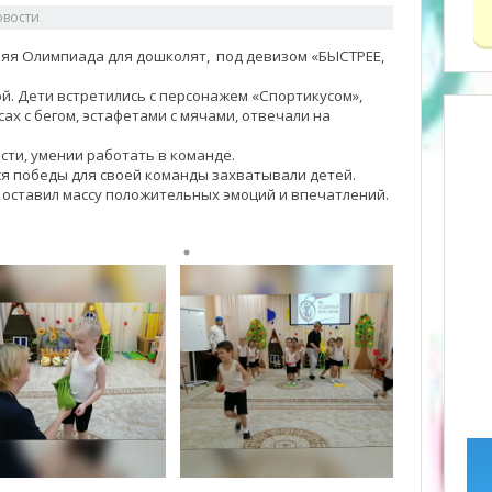
овости
няя Олимпиада для дошколят, под девизом «БЫСТРЕЕ,
. Дети встретились с персонажем «Спортикусом»,
ах с бегом, эстафетами с мячами, отвечали на
сти, умении работать в команде.
я победы для своей команды захватывали детей.
оставил массу положительных эмоций и впечатлений.