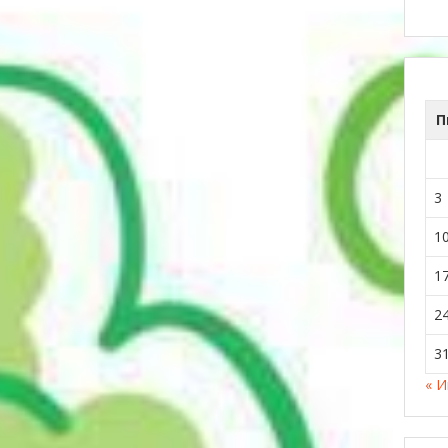
П
3
1
1
2
3
« 