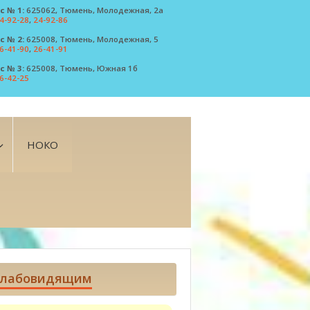
с № 1:
625062, Тюмень, Молодежная, 2а
4-92-28
,
24-92-86
с № 2:
625008, Тюмень, Молодежная, 5
6-41-90
,
26-41-91
с № 3:
625008, Тюмень, Южная 1б
6-42-25
НОКО
лабовидящим