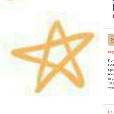
У
Вир
При
цел
пре
(по
осу
19.
тел
На