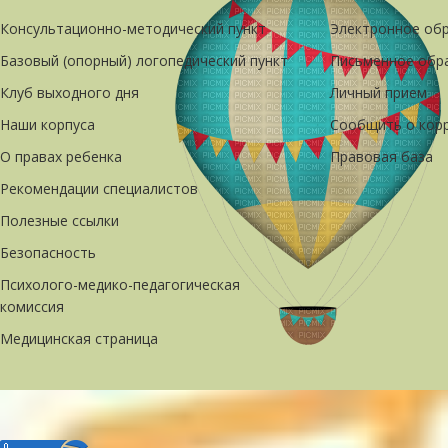
Консультационно-методический пункт
Электронное об
Базовый (опорный) логопедический пункт
Письменное обр
Клуб выходного дня
Личный прием
Наши корпуса
Сообщить о кор
О правах ребенка
Правовая база
Рекомендации специалистов
Полезные ссылки
Безопасность
Психолого-медико-педагогическая
комиссия
Медицинская страница