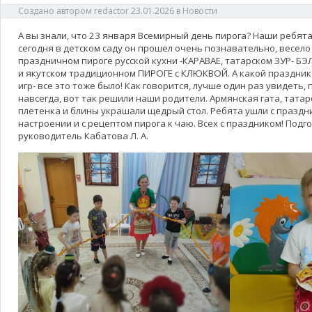
Создано автором
redactor
23.01.2026
в
Новости
А вы знали, что 23 января Всемирный день пирога? Наши ребята
сегодня в детском саду он прошел очень познавательно, весело 
праздничном пироге русской кухни -КАРАВАЕ, татарском ЗУР- Б
и якутском традиционном ПИРОГЕ с КЛЮКВОЙ. А какой праздник
игр- все это тоже было! Как говорится, лучше один раз увидеть
навсегда, вот так решили наши родители. Армянская гата, татарс
плетенка и блины украшали щедрый стол. Ребята ушли с праздн
настроении и с рецептом пирога к чаю. Всех с праздником! Под
руководитель Кабатова Л. А.