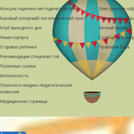
Консультационно-методический пункт
Электронное об
Базовый (опорный) логопедический пункт
Письменное обр
Клуб выходного дня
Личный прием
Наши корпуса
Сообщить о кор
О правах ребенка
Правовая база
Рекомендации специалистов
Полезные ссылки
Безопасность
Психолого-медико-педагогическая
комиссия
Медицинская страница