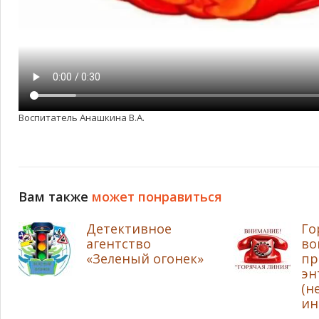
Воспитатель Анашкина В.А.
Вам также
может понравиться
Детективное
Го
агентство
во
«Зеленый огонек»
пр
эн
(н
ин