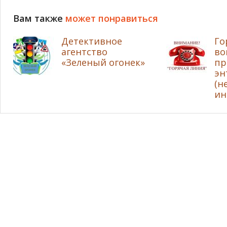
Вам также
может понравиться
Детективное
Го
агентство
во
«Зеленый огонек»
пр
эн
(н
ин