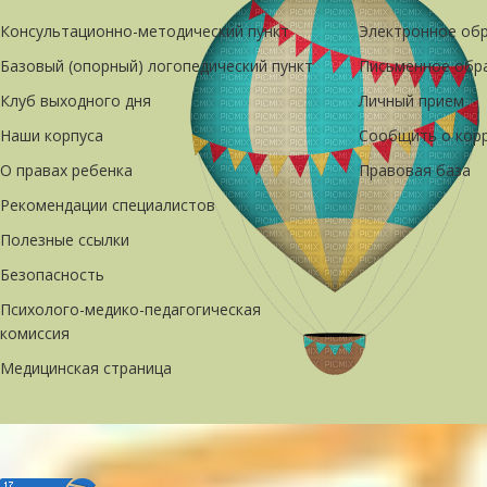
Консультационно-методический пункт
Электронное об
Базовый (опорный) логопедический пункт
Письменное обр
Клуб выходного дня
Личный прием
Наши корпуса
Сообщить о кор
О правах ребенка
Правовая база
Рекомендации специалистов
Полезные ссылки
Безопасность
Психолого-медико-педагогическая
комиссия
Медицинская страница