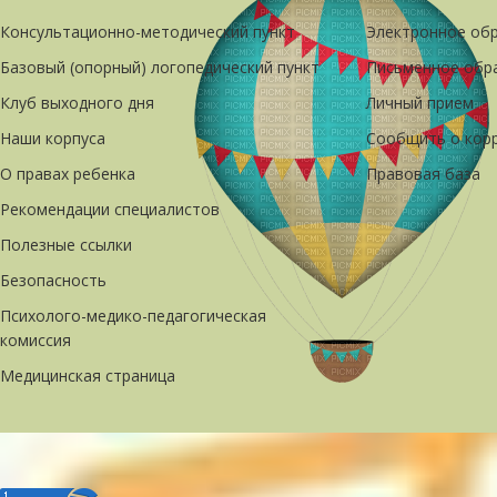
Консультационно-методический пункт
Электронное об
Базовый (опорный) логопедический пункт
Письменное обр
Клуб выходного дня
Личный прием
Наши корпуса
Сообщить о кор
О правах ребенка
Правовая база
Рекомендации специалистов
Полезные ссылки
Безопасность
Психолого-медико-педагогическая
комиссия
Медицинская страница