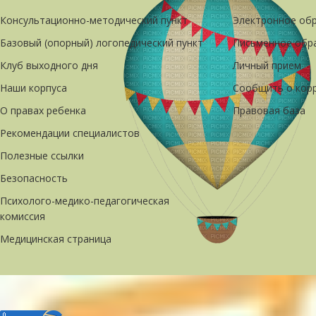
Консультационно-методический пункт
Электронное об
Базовый (опорный) логопедический пункт
Письменное обр
Клуб выходного дня
Личный прием
Наши корпуса
Сообщить о кор
О правах ребенка
Правовая база
Рекомендации специалистов
Полезные ссылки
Безопасность
Психолого-медико-педагогическая
комиссия
Медицинская страница