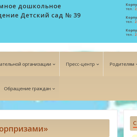
мное дошкольное
Корпу
тел.:
2
дение Детский сад № 39
Корпу
тел.:
2
Корпу
тел.:
2
вательной организации
Пресс-центр
Родителям
Обращение граждан
С
сюрпризами»