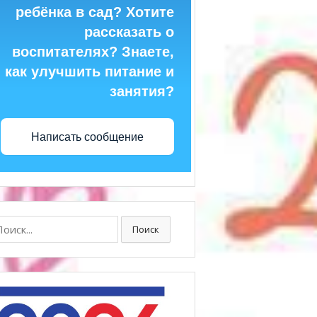
ребёнка в сад? Хотите
рассказать о
воспитателях? Знаете,
как улучшить питание и
занятия?
Написать сообщение
ск:
Поиск