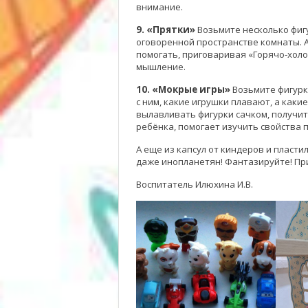
внимание.
9. «Прятки»
Возьмите несколько фигу
оговоренной пространстве комнаты. 
помогать, приговаривая «Горячо-холо
мышление.
10. «Мокрые игры»
Возьмите фигурк
с ним, какие игрушки плавают, а каки
вылавливать фигурки сачком, получит
ребёнка, помогает изучить свойства
А еще из капсул от киндеров и пласт
даже инопланетян! Фантазируйте! Пр
Воспитатель Илюхина И.В.