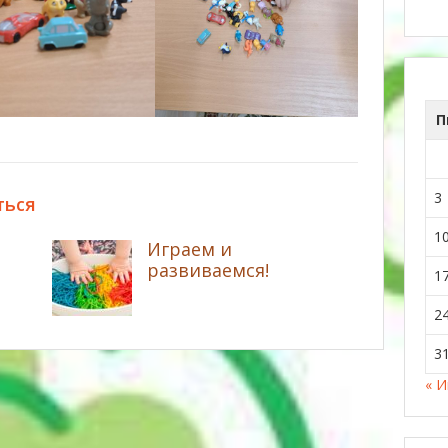
П
3
ться
1
Играем и
развиваемся!
1
2
3
« 