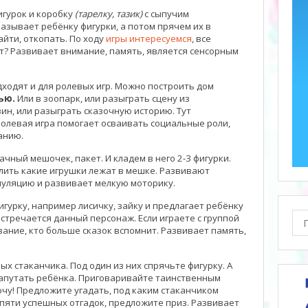
игурок и коробку
(тарелку, тазик)
с сыпучим
казывает ребёнку фигурки, а потом прячем их в
айти, откопать. По ходу
игры интересуемся
, все
ет? Развивает внимание, память, является сенсорным
дходят и для ролевых игр. Можно построить дом
мью
.
Или в зоопарк, или разыграть сцену из
ин, или разыграть сказочную историю. Тут
олевая игра помогает осваивать социальные роли,
анию.
чный мешочек, пакет. И кладем в него 2-3 фигурки.
ить какие игрушки лежат в мешке. Развивают
уляцию и развивает мелкую моторику.
гурку, например лисичку, зайку и предлагает ребёнку
Пои
стречается данный персонаж. Если играете с группой
ание, кто больше сказок вспомнит. Развивает память,
х стаканчика. Под один из них спрячьте фигурку. А
запутать ребёнка. Приговаривайте таинственным
очу! Предложите угадать, под каким стаканчиком
е пяти успешных отгадок, предложите приз. Развивает