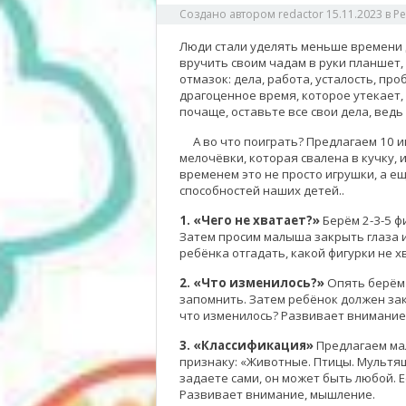
Создано автором
redactor
15.11.2023
в
Ре
Люди стали уделять меньше времени д
вручить своим чадам в руки планшет, 
отмазок: дела, работа, усталость, про
драгоценное время, которое утекает, 
почаще, оставьте все свои дела, ведь
А во что поиграть? Предлагаем 10 иг
мелочёвки, которая свалена в кучку, 
временем это не просто игрушки, а 
способностей наших детей..
1. «Чего не хватает?»
Берём 2-3-5 ф
Затем просим малыша закрыть глаза и
ребёнка отгадать, какой фигурки не х
2. «Что изменилось?»
Опять берём 
запомнить. Затем ребёнок должен зак
что изменилось? Развивает внимание
3. «Классификация»
Предлагаем м
признаку: «Животные. Птицы. Мультяш
задаете сами, он может быть любой. 
Развивает внимание, мышление.