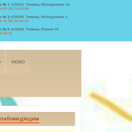
с № 1:
625062, Тюмень, Молодежная, 2а
4-92-28
,
24-92-86
с № 2:
625008, Тюмень, Молодежная, 5
6-41-90
,
26-41-91
с № 3:
625008, Тюмень, Южная 1б
6-42-25
НОКО
лабовидящим