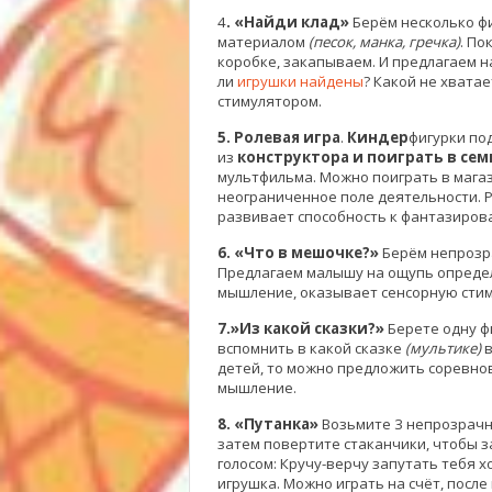
4
. «Найди клад»
Берём несколько ф
материалом
(песок, манка, гречка)
. По
коробке, закапываем. И предлагаем н
ли
игрушки найдены
? Какой не хвата
стимулятором.
5. Ролевая игра
.
Киндер
фигурки по
из
конструктора и поиграть в се
мультфильма. Можно поиграть в магаз
неограниченное поле деятельности. Р
развивает способность к фантазиров
6. «Что в мешочке?»
Берём непрозра
Предлагаем малышу на ощупь определ
мышление, оказывает сенсорную стим
7.»Из какой сказки?»
Берете одну фи
вспомнить в какой сказке
(мультике)
в
детей, то можно предложить соревнов
мышление.
8. «Путанка»
Возьмите 3 непрозрачны
затем повертите стаканчики, чтобы 
голосом: Кручу-верчу запутать тебя х
игрушка. Можно играть на счёт, посл