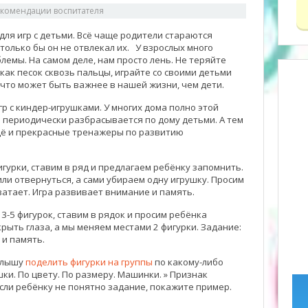
комендации воспитателя
ля игр с детьми. Всё чаще родители стараются
только бы он не отвлекал их. У взрослых много
блемы. На самом деле, нам просто лень. Не теряйте
как песок сквозь пальцы, играйте со своими детьми
 что может быть важнее в нашей жизни, чем дети.
р с киндер-игрушками. У многих дома полно этой
и периодически разбрасывается по дому детьми. А тем
ещё и прекрасные тренажеры по развитию
игурки, ставим в ряд и предлагаем ребёнку запомнить.
ли отвернуться, а сами убираем одну игрушку. Просим
ватает. Игра развивает внимание и память.
3-5 фигурок, ставим в рядок и просим ребёнка
рыть глаза, а мы меняем местами 2 фигурки. Задание:
 и память.
алышу
поделить фигурки на группы
по какому-либо
ки. По цвету. По размеру. Машинки. » Признак
Если ребёнку не понятно задание, покажите пример.