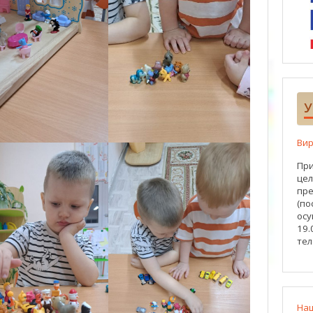
У
Вир
При
цел
пре
(по
осу
19.
тел
На