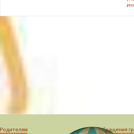
ин
Родителям
Обращения г