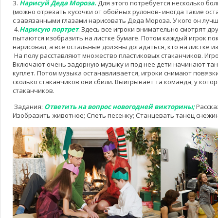
3.
Нарисуй Деда Мороза.
Для этого потребуется несколько бо
(можно отрезать кусочки от обойных рулонов- иногда такие ост
с завязанными глазами нарисовать Деда Мороза. У кого он лучше
4.
Нарисую портрет
. Здесь все игроки внимательно смотрят друг
пытаются изобразить на листке бумаге. Потом каждый игрок пок
нарисовал, а все остальные должны догадаться, кто на листке и
На полу расставляют множество пластиковых стаканчиков. Игр
Включают очень задорную музыку и под нее дети начинают тан
куплет. Потом музыка останавливается, игроки снимают повязки 
сколько стаканчиков они сбили. Выигрывает та команда, у кото
стаканчиков.
Задания:
Ответить на вопрос новогодней викторины;
Расска
Изобразить животное; Спеть песенку; Станцевать танец снежино