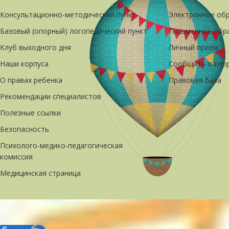
Консультационно-методический пункт
Электронное об
Базовый (опорный) логопедический пункт
Письменное обр
Клуб выходного дня
Личный прием
Наши корпуса
Сообщить о кор
О правах ребенка
Правовая база
Рекомендации специалистов
Полезные ссылки
Безопасность
Психолого-медико-педагогическая
комиссия
Медицинская страница