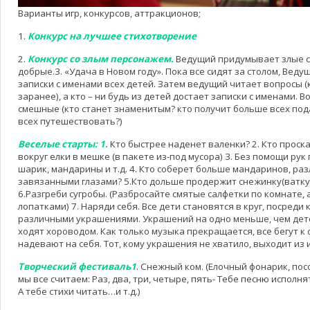
Варианты игр, конкурсов, аттракционов;
1.
Конкурс на лучшее стихотворение
2.
Конкурс со злым персонажем.
Ведущий придумывает злые сл
добрые.3. «Удача в Новом году». Пока все сидят за столом, Вед
записки с именами всех детей. Затем ведущий читает вопросы (
заранее), а кто – ни будь из детей достает записки с именами. 
смешные (кто станет знаменитым? кто получит больше всех под
всех путешествовать?)
Веселые старты: 1.
Кто быстрее наденет валенки? 2. Кто проск
вокруг елки в мешке (в пакете из-под мусора) 3. Без помощи ру
шарик, мандарины и т.д. 4. Кто соберет больше мандаринов, ра
завязанными глазами? 5.Кто дольше продержит снежинку(ватку) 
6.Разгреби сугробы. (Разбросайте смятые салфетки по комнате, 
лопатками) 7. Наряди себя. Все дети становятся в круг, посреди к
различными украшениями. Украшений на одно меньше, чем дете
ходят хороводом. Как только музыка прекращается, все бегут к
надевают на себя. Тот, кому украшения не хватило, выходит из 
Творческий фестиваль1
. Снежный ком. (Елочный фонарик, пос
мы все считаем: Раз, два, три, четыре, пять- Тебе песню исполнят
А тебе стихи читать…и т.д.)