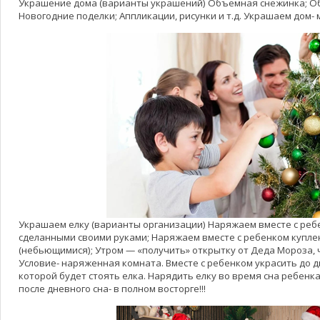
Украшение дома (варианты украшений) Объемная снежинка; Об
Новогодние поделки; Аппликации, рисунки и т.д. Украшаем дом-
Украшаем елку (варианты организации) Наряжаем вместе с реб
сделанными своими руками; Наряжаем вместе с ребенком купл
(небьющимися); Утром — «получить» открытку от Деда Мороза, ч
Условие- наряженная комната. Вместе с ребенком украсить до д
которой будет стоять елка. Нарядить елку во время сна ребенка
после дневного сна- в полном восторге!!!