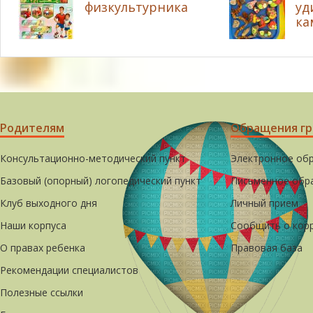
физкультурника
уд
ка
Родителям
Обращения г
Консультационно-методический пункт
Электронное об
Базовый (опорный) логопедический пункт
Письменное обр
Клуб выходного дня
Личный прием
Наши корпуса
Сообщить о кор
О правах ребенка
Правовая база
Рекомендации специалистов
Полезные ссылки