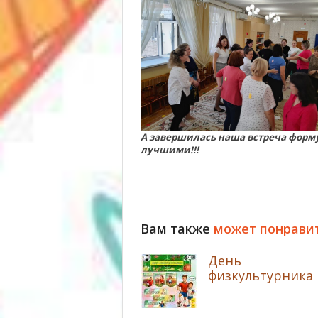
А завершилась наша встреча форму
лучшими!!!
Вам также
может понрави
День
физкультурника