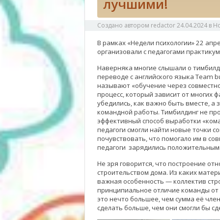
лучшими!
Создано автором
redactor
24.04.2024
в
Н
В рамках «Недели психологии» 22 апре
организовали с педагогами практикум
Наверняка многие слышали о тимбилдин
переводе с английского языка Team b
называют «обучение через совместн
процесс, который зависит от многих ф
убедились, как важно быть вместе, а
командной работы. Тимбилдинг не про
эффективный способ выработки «коман
педагоги смогли найти новые точки с
почувствовать, что помогало им в со
педагоги зарядились положительным
Не зря говорится, что построение от
строительством дома. Из каких матери
важная особенность — коллектив стро
принципиальное отличие команды от 
это нечто большее, чем сумма её чле
сделать больше, чем они смогли бы сд