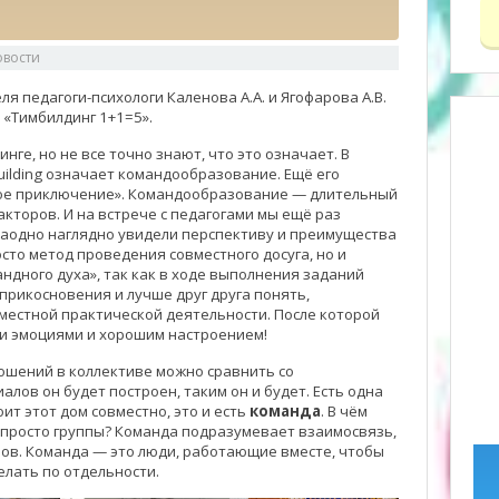
овости
ля педагоги-психологи Каленова А.А. и Ягофарова А.В.
 «Тимбилдинг 1+1=5».
ге, но не все точно знают, что это означает. В
uilding означает командообразование. Ещё его
ое приключение». Командообразование — длительный
акторов. И на встрече с педагогами мы ещё раз
 заодно наглядно увидели перспективу и преимущества
сто метод проведения совместного досуга, но и
дного духа», так как в ходе выполнения заданий
оприкосновения и лучше друг друга понять,
вместной практической деятельности. После которой
и эмоциями и хорошим настроением!
ношений в коллективе можно сравнить со
алов он будет построен, таким он и будет. Есть одна
ит этот дом совместно, это и есть
команда
. В чём
просто группы? Команда подразумевает взаимосвязь,
нов. Команда — это люди, работающие вместе, чтобы
елать по отдельности.