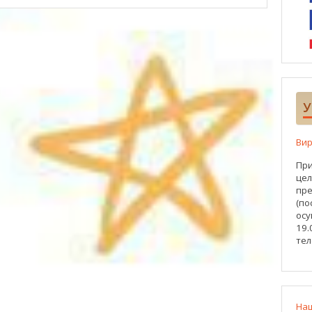
У
Вир
При
цел
пре
(по
осу
19.
тел
На