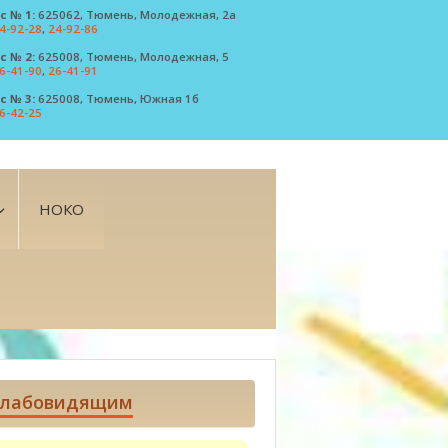
с № 1:
625062, Тюмень, Молодежная, 2а
4-92-28
,
24-92-86
с № 2:
625008, Тюмень, Молодежная, 5
6-41-90
,
26-41-91
с № 3:
625008, Тюмень, Южная 1б
6-42-25
НОКО
лабовидящим