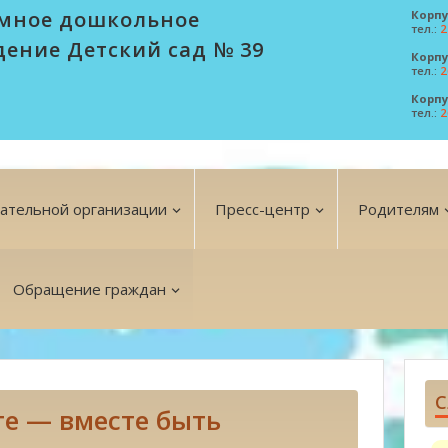
мное дошкольное
Корпу
тел.:
2
дение Детский сад № 39
Корпу
тел.:
2
Корпу
тел.:
2
вательной организации
Пресс-центр
Родителям
Обращение граждан
С
е — вместе быть