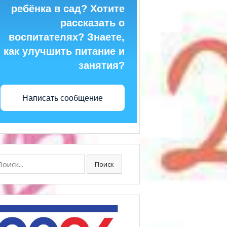
ребёнка в сад? Хотите
рассказать о
воспитателях? Знаете,
как улучшить питание и
занятия?
Написать сообщение
ск:
Поиск