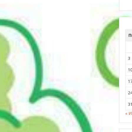
П
3
1
1
2
3
« 