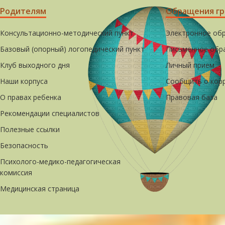
Родителям
Обращения г
Консультационно-методический пункт
Электронное об
Базовый (опорный) логопедический пункт
Письменное обр
Клуб выходного дня
Личный прием
Наши корпуса
Сообщить о кор
О правах ребенка
Правовая база
Рекомендации специалистов
Полезные ссылки
Безопасность
Психолого-медико-педагогическая
комиссия
Медицинская страница