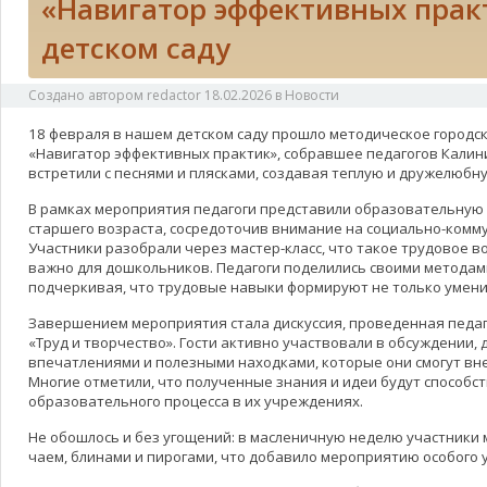
«Навигатор эффективных прак
детском саду
Создано автором
redactor
18.02.2026
в
Новости
18 февраля в нашем детском саду прошло методическое городс
«Навигатор эффективных практик», собравшее педагогов Калини
встретили с песнями и плясками, создавая теплую и дружелюбн
В рамках мероприятия педагоги представили образовательную 
старшего возраста, сосредоточив внимание на социально-комм
Участники разобрали через мастер-класс, что такое трудовое в
важно для дошкольников. Педагоги поделились своими методам
подчеркивая, что трудовые навыки формируют не только умения
Завершением мероприятия стала дискуссия, проведенная педаг
«Труд и творчество». Гости активно участвовали в обсуждении, 
впечатлениями и полезными находками, которые они смогут вне
Многие отметили, что полученные знания и идеи будут способ
образовательного процесса в их учреждениях.
Не обошлось и без угощений: в масленичную неделю участники 
чаем, блинами и пирогами, что добавило мероприятию особого 