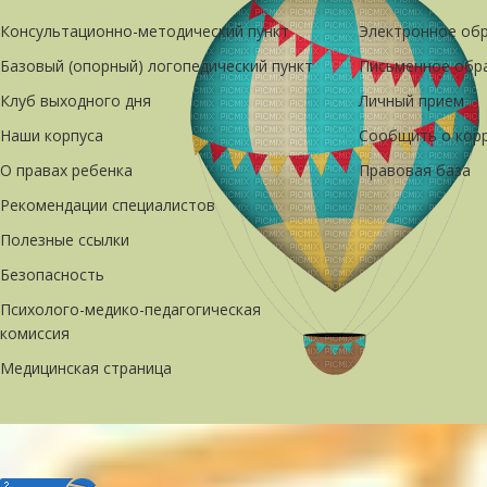
Консультационно-методический пункт
Электронное об
Базовый (опорный) логопедический пункт
Письменное обр
Клуб выходного дня
Личный прием
Наши корпуса
Сообщить о кор
О правах ребенка
Правовая база
Рекомендации специалистов
Полезные ссылки
Безопасность
Психолого-медико-педагогическая
комиссия
Медицинская страница