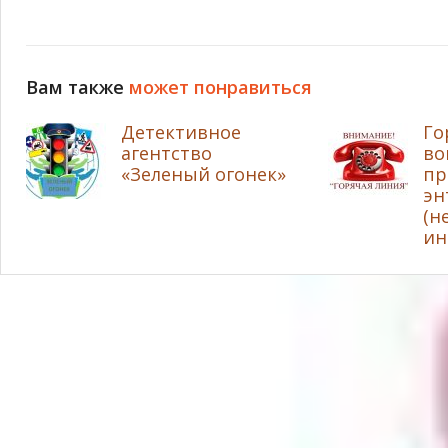
Вам также
может понравиться
Детективное
Го
агентство
во
«Зеленый огонек»
пр
эн
(н
ин