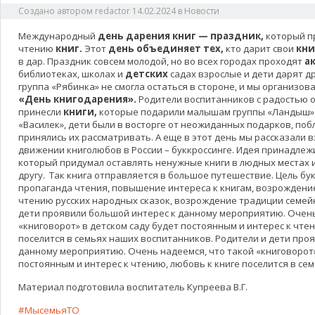
Создано автором
redactor
14.02.2024
в
Новости
Международный
день дарения книг — праздник,
который п
чтению
книг.
Этот
день объединяет тех,
кто дарит свои
кни
в дар. Праздник совсем молодой, но во всех городах проходят
а
библиотеках, школах и
детских
садах взрослые и дети дарят д
группа «Рябинка» не смогла остаться в стороне, и мы организо
«День книгодарения».
Родители воспитанников с радостью от
принесли
книги,
которые подарили малышам группы «Ландыш» 
«Василек», дети были в восторге от неожиданных подарков, поб
принялись их рассматривать. А еще в этот день мы рассказали 
движении книголюбов в России – буккроссинге. Идея принадлеж
который придумал оставлять ненужные книги в людных местах и
другу. Так книга отправляется в большое путешествие. Цель бу
пропаганда чтения, повышение интереса к книгам, возрождение
чтению русских народных сказок, возрождение традиции семейн
дети проявили большой интерес к данному мероприятию. Очень
«книговорот» в детском саду будет постоянным и интерес к чтен
поселится в семьях наших воспитанников. Родители и дети про
данному мероприятию. Очень надеемся, что такой «книговорот»
постоянным и интерес к чтению, любовь к книге поселится в се
Материал подготовила воспитатель Купреева В.Г.
#МысемьяТО