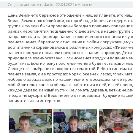
Создано автором
redactor
22.04.2024
в
Новости
День Земли-это бережное отношение к нашей планете, это наш
Земле. Земля наш общий дом, который надо беречь и содержать
группе «Ручеёк» были проведены беседы о правилах поведения в
рамках мероприятия посвящённого дню земли, в нашей группе 
направленная на формирование экологического сознания и чув
планете Земля, бережного отношения и любви к окружающему 
воспитанники соревновались в различных конкурсах: «Живая-н
нашего города» и показали прекрасные знания о природе. Дети 
природе всё взаимосвязано. Если исчезнет воздух и вода-не че
будет пить. Если исчезнут растения-нечего будет есть животным
Солнце-всё замёрзнет и покроется темнотой. Ребята системати
планете земля, о её просторах: морях, океанах, лесах, горах, мат
любовью рассказывают о нашей планете, восхищаются её прост
любой житель планеты обещают заботиться о ней, и о её приро
каждое дерево, каждый кустик! Не ломать деревья, ветки; не рв
гнёзда; не мусорить! Ведь именно от нас зависит будущие наше
занимательно и интересно.