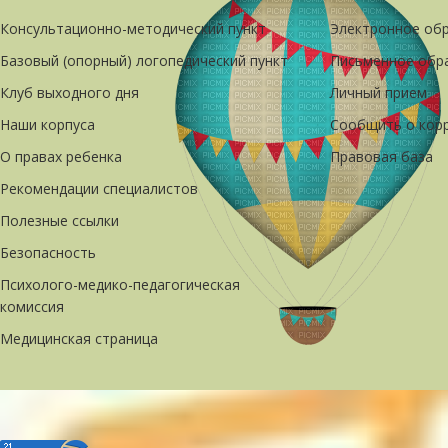
Консультационно-методический пункт
Электронное об
Базовый (опорный) логопедический пункт
Письменное обр
Клуб выходного дня
Личный прием
Наши корпуса
Сообщить о кор
О правах ребенка
Правовая база
Рекомендации специалистов
Полезные ссылки
Безопасность
Психолого-медико-педагогическая
комиссия
Медицинская страница