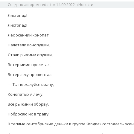
Создано автором
redactor
14.09.2022
в
Новости
Листопад!
Листопад!
Лес осенний конопат.
Налетели конопушки,
Стали рыжими опушки,
Ветер мимо пролетал,
Ветер лесу прошептал:
— Ты не жалуйся врачу,
Конопатых я лечу:
Все рыжинки оборву,
Побросаю их в траву!
В теплые сентябрьские деньки в группе Ягодка» состоялась осе