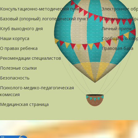
Консультационно-методический пункт
Электронное об
Базовый (опорный) логопедический пункт
Письменное обр
Клуб выходного дня
Личный прием
Наши корпуса
Сообщить о кор
О правах ребенка
Правовая база
Рекомендации специалистов
Полезные ссылки
Безопасность
Психолого-медико-педагогическая
комиссия
Медицинская страница