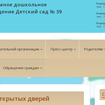
мное дошкольное
Корпу
тел.:
2
дение Детский сад № 39
Корпу
тел.:
2
Корпу
тел.:
2
вательной организации
Пресс-центр
Родителям
Обращение граждан
С
открытых дверей