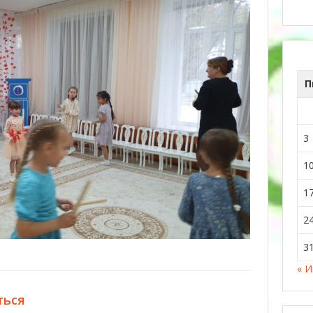
П
3
1
1
2
3
« 
ться