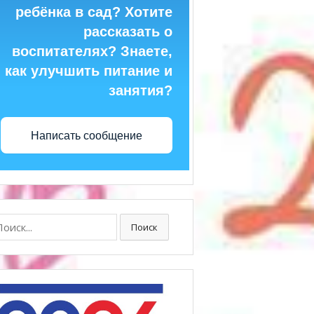
ребёнка в сад? Хотите
рассказать о
воспитателях? Знаете,
как улучшить питание и
занятия?
Написать сообщение
ск:
Поиск