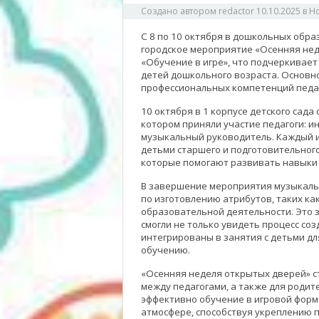
Создано автором
redactor
10.10.2025
в
Н
С 8 по 10 октября в дошкольных обр
городское мероприятие «Осенняя нед
«Обучение в игре», что подчеркивает
детей дошкольного возраста. Основ
профессиональных компетенций педаг
10 октября в 1 корпусе детского сада
котором приняли участие педагоги: ин
музыкальный руководитель. Каждый и
детьми старшего и подготовительного
которые помогают развивать навыки и
В завершение мероприятия музыкаль
по изготовлению атрибутов, таких ка
образовательной деятельности. Это з
смогли не только увидеть процесс соз
интегрированы в занятия с детьми дл
обучению.
«Осенняя неделя открытых дверей» 
между педагогами, а также для родите
эффективно обучение в игровой форм
атмосфере, способствуя укреплению 