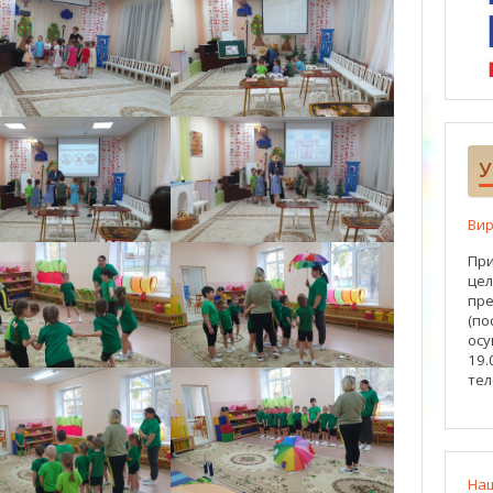
У
Вир
При
цел
пре
(по
осу
19.
тел
На