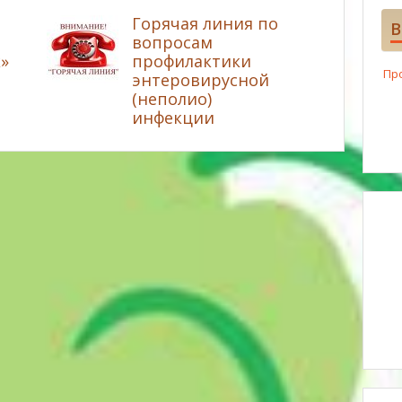
Горячая линия по
В
вопросам
»
профилактики
Пр
энтеровирусной
(неполио)
инфекции