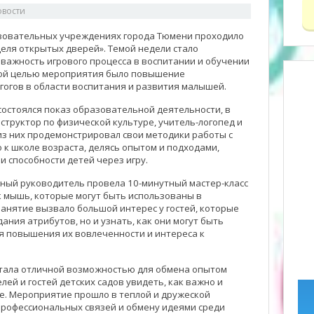
овости
азовательных учреждениях города Тюмени проходило
еля открытых дверей». Темой недели стало
 важность игрового процесса в воспитании и обучении
ной целью мероприятия было повышение
огов в области воспитания и развития малышей.
 состоялся показ образовательной деятельности, в
структор по физической культуре, учитель-логопед и
з них продемонстрировал свои методики работы с
 к школе возраста, делясь опытом и подходами,
 способности детей через игру.
ный руководитель провела 10-минутный мастер-класс
к мышь, которые могут быть использованы в
анятие вызвало большой интерес у гостей, которые
дания атрибутов, но и узнать, как они могут быть
я повышения их вовлеченности и интереса к
стала отличной возможностью для обмена опытом
лей и гостей детских садов увидеть, как важно и
е. Мероприятие прошло в теплой и дружеской
профессиональных связей и обмену идеями среди