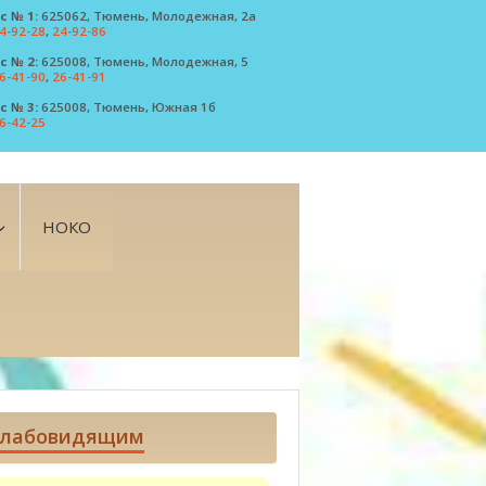
с № 1:
625062, Тюмень, Молодежная, 2а
4-92-28
,
24-92-86
с № 2:
625008, Тюмень, Молодежная, 5
6-41-90
,
26-41-91
с № 3:
625008, Тюмень, Южная 1б
6-42-25
НОКО
лабовидящим