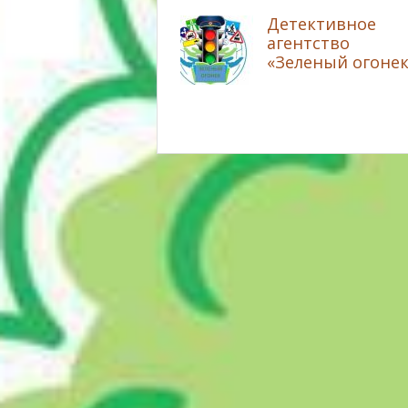
Детективное
агентство
«Зеленый огонек