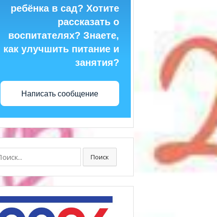
ребёнка в сад? Хотите
рассказать о
воспитателях? Знаете,
как улучшить питание и
занятия?
Написать сообщение
ск:
Поиск