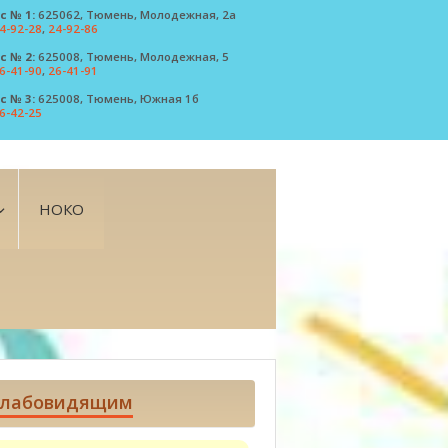
с № 1:
625062, Тюмень, Молодежная, 2а
4-92-28
,
24-92-86
с № 2:
625008, Тюмень, Молодежная, 5
6-41-90
,
26-41-91
с № 3:
625008, Тюмень, Южная 1б
6-42-25
НОКО
лабовидящим