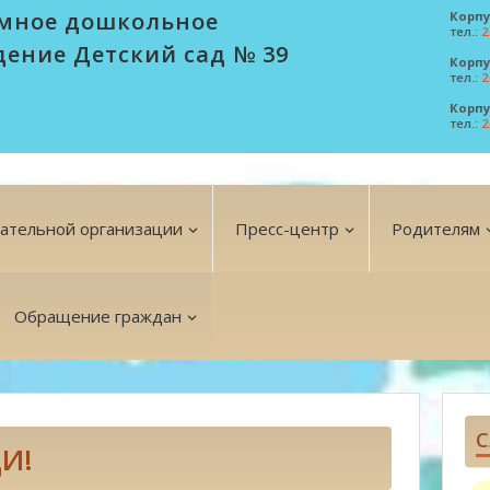
мное дошкольное
Корпу
тел.:
2
дение Детский сад № 39
Корпу
тел.:
2
Корпу
тел.:
2
вательной организации
Пресс-центр
Родителям
Обращение граждан
С
И!