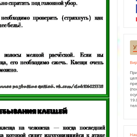
У
Вир
При
цел
пре
(по
осу
19.
тел
На