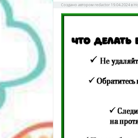
Создано автором
redactor
19.04.2024
в
Н