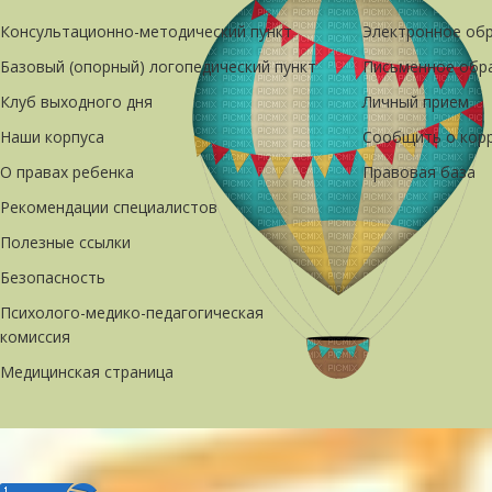
Консультационно-методический пункт
Электронное об
Базовый (опорный) логопедический пункт
Письменное обр
Клуб выходного дня
Личный прием
Наши корпуса
Сообщить о кор
О правах ребенка
Правовая база
Рекомендации специалистов
Полезные ссылки
Безопасность
Психолого-медико-педагогическая
комиссия
Медицинская страница