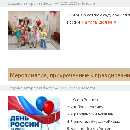
Создано автором
redactor
—
12.06.2020
в
Новости
11 июня в детском саду прошел
Читать далее »
России.
Мероприятия, приуроченные к праздновани
Создано автором
redactor
—
03.06.2020
в
Новости
1. «Окна России»
2.«Добро в России»
3.«Гражданский экзамен»
4. Челлендж #РусскиеРифмы
5. Флешмоб #МыРоссии