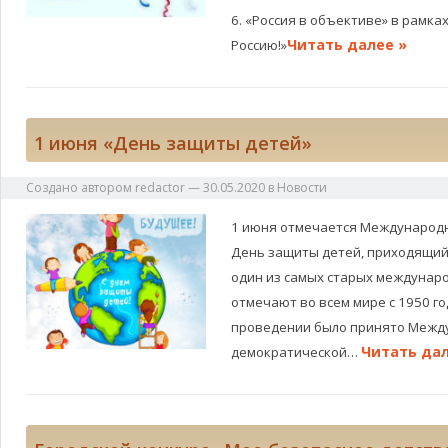
6. «Россия в объективе» в рамка
Читать далее »
Россию!»
1 июня «День защиты детей»
Создано автором
redactor
—
30.05.2020
в
Новости
1 июня отмечается Международн
День защиты детей, приходящийс
один из самых старых междунаро
отмечают во всем мире с 1950 го
проведении было принято Межд
Читать дал
демократической…