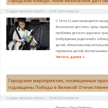
Городской конкурс «Мое безопасное детств
Создано автором
redactor
—
27.05.2020
в
Новости
С 18 по 22 мая проводился город
безопасное детство». Цель: при
проблеме детского дорожно-тра
(побуждение родителей к соблю
детей, обязательному использо
перевозке детей). Воспитанники
Читать далее »
Городские мероприятия, посвященные праз
годовщины Победы в Великой Отечественн
Создано автором
redactor
—
30.04.2020
в
Новости
Проект «Окна Победы»