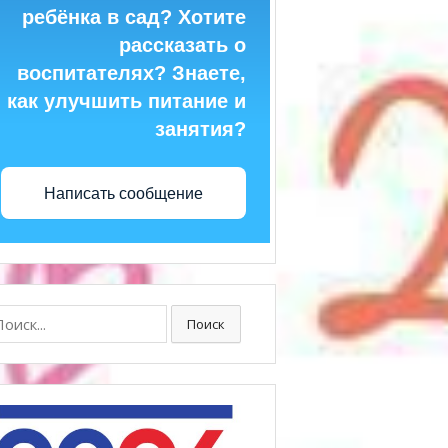
ребёнка в сад? Хотите
рассказать о
воспитателях? Знаете,
как улучшить питание и
занятия?
Написать сообщение
ск:
Поиск