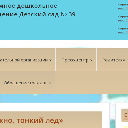
мное дошкольное
Корпу
тел.:
2
дение Детский сад № 39
Корпу
тел.:
2
Корпу
тел.:
2
вательной организации
Пресс-центр
Родителям
Обращение граждан
С
но, тонкий лёд»