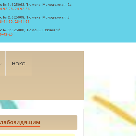
с № 1:
625062, Тюмень, Молодежная, 2а
4-92-28
,
24-92-86
с № 2:
625008, Тюмень, Молодежная, 5
6-41-90
,
26-41-91
с № 3:
625008, Тюмень, Южная 1б
6-42-25
НОКО
лабовидящим