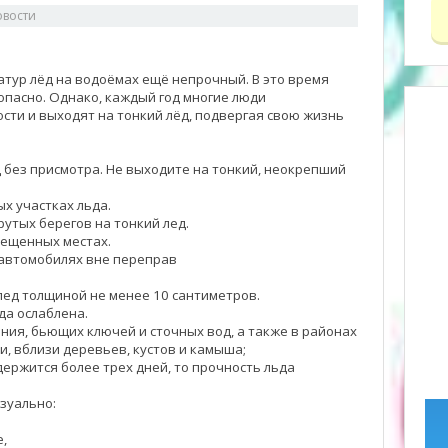
овости
атур лёд на водоёмах ещё непрочный. В это время
опасно. Однако, каждый год многие люди
ти и выходят на тонкий лёд, подвергая свою жизнь
д без присмотра. Не выходите на тонкий, неокрепший
х участках льда.
рутых берегов на тонкий лед.
рещенных местах.
 автомобилях вне переправ
лед толщиной не менее 10 сантиметров.
да ослаблена.
ния, бьющих ключей и сточных вод, а также в районах
, вблизи деревьев, кустов и камыша;
ержится более трех дней, то прочность льда
зуально:
е,