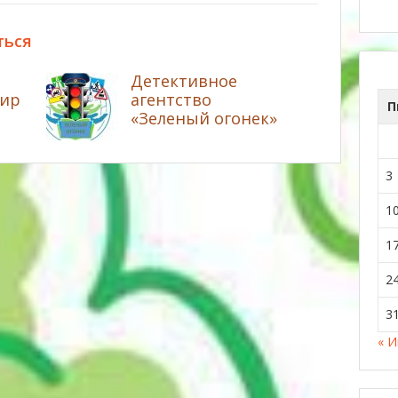
ться
Детективное
мир
агентство
П
«Зеленый огонек»
3
1
1
2
3
« 