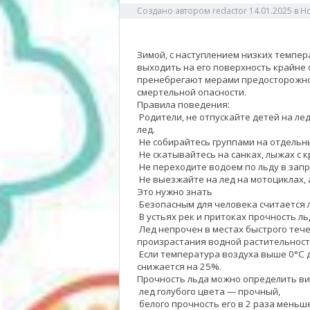
Создано автором
redactor
14.01.2025
в
Н
Зимой, с наступлением низких темпер
выходить на его поверхность крайне 
пренебрегают мерами предосторожнос
смертельной опасности.
Правила поведения:
Родители, не отпускайте детей на ле
лед.
Не собирайтесь группами на отдельны
Не скатывайтесь на санках, лыжах с к
Не переходите водоем по льду в зап
Не выезжайте на лед на мотоциклах,
Это нужно знать
Безопасным для человека считается 
В устьях рек и притоках прочность ль
Лед непрочен в местах быстрого тече
произрастания водной растительности
Если температура воздуха выше 0°С д
снижается на 25%.
Прочность льда можно определить ви
лед голубого цвета — прочный,
белого прочность его в 2 раза меньш