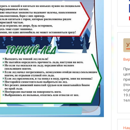
У
Вир
При
цел
пре
(по
осу
19.
тел
На