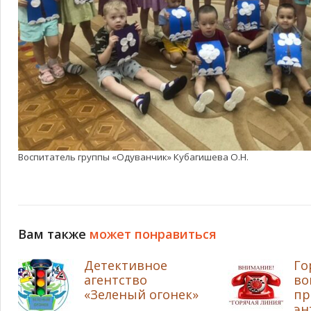
Воспитатель группы «Одуванчик» Кубагишева О.Н.
Вам также
может понравиться
Детективное
Го
агентство
во
«Зеленый огонек»
пр
эн