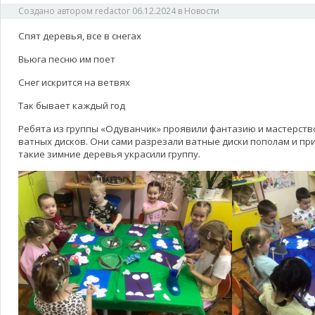
Создано автором
redactor
06.12.2024
в
Новости
Спят деревья, все в снегах
Вьюга песню им поет
Снег искрится на ветвях
Так бывает каждый год
Ребята из группы «Одуванчик» проявили фантазию и мастерств
ватных дисков. Они сами разрезали ватные диски пополам и при
такие зимние деревья украсили группу.