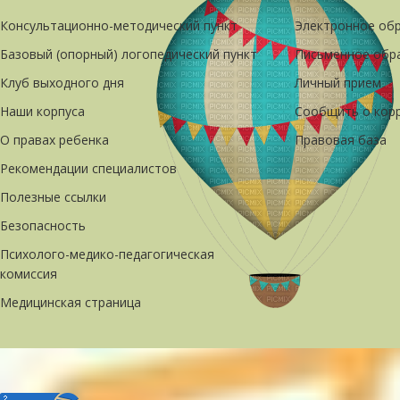
Консультационно-методический пункт
Электронное об
Базовый (опорный) логопедический пункт
Письменное обр
Клуб выходного дня
Личный прием
Наши корпуса
Сообщить о кор
О правах ребенка
Правовая база
Рекомендации специалистов
Полезные ссылки
Безопасность
Психолого-медико-педагогическая
комиссия
Медицинская страница