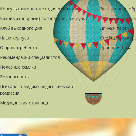
Консультационно-методический пункт
Электронное об
Базовый (опорный) логопедический пункт
Письменное обр
Клуб выходного дня
Личный прием
Наши корпуса
Сообщить о кор
О правах ребенка
Правовая база
Рекомендации специалистов
Полезные ссылки
Безопасность
Психолого-медико-педагогическая
комиссия
Медицинская страница