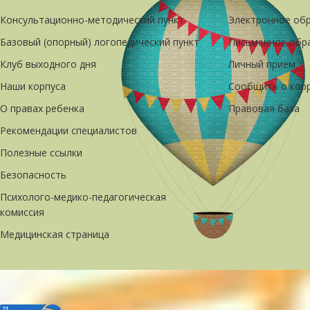
Консультационно-методический пункт
Электронное об
Базовый (опорный) логопедический пункт
Письменное обр
Клуб выходного дня
Личный прием
Наши корпуса
Сообщить о кор
О правах ребенка
Правовая база
Рекомендации специалистов
Полезные ссылки
Безопасность
Психолого-медико-педагогическая
комиссия
Медицинская страница