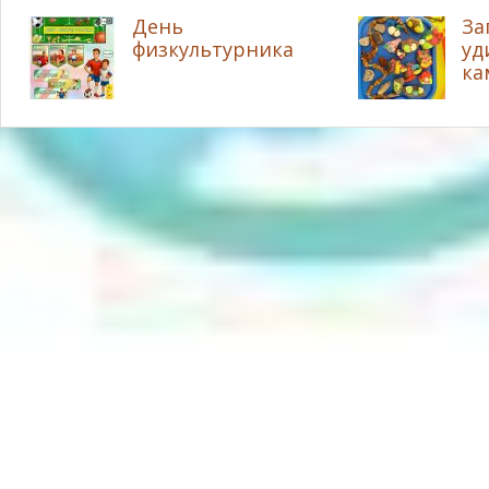
День
За
физкультурника
уд
ка