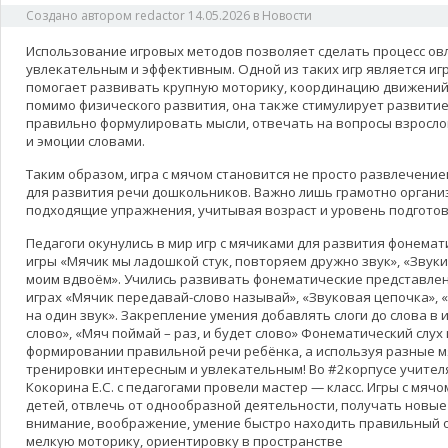
Создано автором
redactor
14.05.2026
в
Новости
Использование игровых методов позволяет сделать процесс ов
увлекательным и эффективным. Одной из таких игр является игр
помогает развивать крупную моторику, координацию движений
помимо физического развития, она также стимулирует развитие
правильно формулировать мысли, отвечать на вопросы взросло
и эмоции словами.
Таким образом, игра с мячом становится не просто развлечени
для развития речи дошкольников. Важно лишь грамотно органи
подходящие упражнения, учитывая возраст и уровень подготов
Педагоги окунулись в мир игр с мячиками для развития фонемати
игры «Мячик мы ладошкой стук, повторяем дружно звук», «Звуки
моим вдвоём». Учились развивать фонематические представлен
играх «Мячик передавай-слово называй», «Звуковая цепочка», 
на один звук». Закрепление умения добавлять слоги до слова в и
слово», «Мяч поймай – раз, и будет слово» Фонематический слух
формировании правильной речи ребёнка, а используя разные м
тренировки интересным и увлекательным! Во #2корпусе учителя
Кокорина Е.С. с педагогами провели мастер — класс. Игры с мя
детей, отвлечь от однообразной деятельности, получать новые
внимание, воображение, умение быстро находить правильный 
мелкую моторику, ориентировку в пространстве