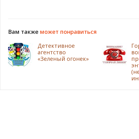
Вам также
может понравиться
Детективное
Го
агентство
во
«Зеленый огонек»
пр
эн
(н
ин