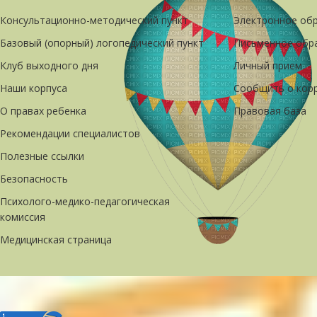
Консультационно-методический пункт
Электронное об
Базовый (опорный) логопедический пункт
Письменное обр
Клуб выходного дня
Личный прием
Наши корпуса
Сообщить о кор
О правах ребенка
Правовая база
Рекомендации специалистов
Полезные ссылки
Безопасность
Психолого-медико-педагогическая
комиссия
Медицинская страница