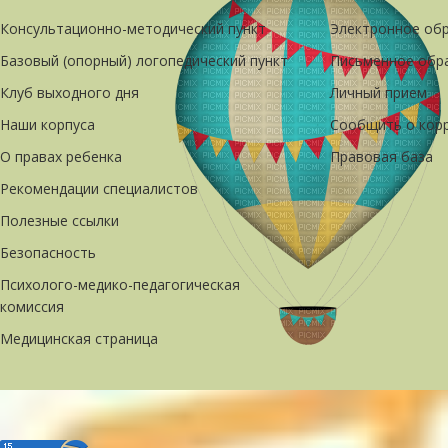
Консультационно-методический пункт
Электронное об
Базовый (опорный) логопедический пункт
Письменное обр
Клуб выходного дня
Личный прием
Наши корпуса
Сообщить о кор
О правах ребенка
Правовая база
Рекомендации специалистов
Полезные ссылки
Безопасность
Психолого-медико-педагогическая
комиссия
Медицинская страница