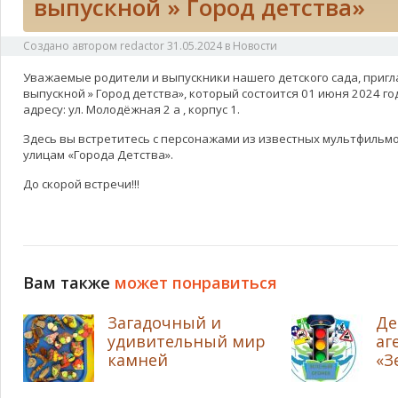
выпускной » Город детства»
Создано автором
redactor
31.05.2024
в
Новости
Уважаемые родители и выпускники нашего детского сада, пригл
выпускной » Город детства», который состоится 01 июня 2024 год
адресу: ул. Молодёжная 2 а , корпус 1.
Здесь вы встретитесь с персонажами из известных мультфильмо
улицам «Города Детства».
До скорой встречи!!!
Вам также
может понравиться
Загадочный и
Де
удивительный мир
аг
камней
«З