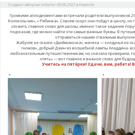
Создано автором
redactor
09.06.2022
в
Новости
Громкими аплодисментами встречали родители выпускников 202
Колокольчик», » Рябинка». Совсем скоро они пойдут в школу, но
сложить главное слово для школы, именно такое задание пор
подсказав, где можно найти эти самые важные буквы. В путеш
отправиться нашим отважным выпускни
Жабуляк из сказки «Дюймовочка», мачеха — колдунья из ск
гномов», добрый Джин из волшебной лампы Аладдина- вс
любознательным путешественникам, но сначала проверили, гот
«пять» — вот главное и важное слово для будущ
Учитесь на пятёрки! Удачи, вам, ребята! 