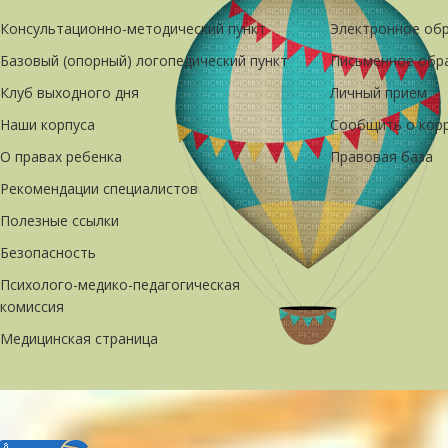
Консультационно-методический пункт
Электронное об
Базовый (опорный) логопедический пункт
Письменное обр
Клуб выходного дня
Личный прием
Наши корпуса
Сообщить о кор
О правах ребенка
Правовая база
Рекомендации специалистов
Полезные ссылки
Безопасность
Психолого-медико-педагогическая
комиссия
Медицинская страница