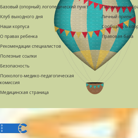
Базовый (опорный) логопедический пункт
Письменное обр
Клуб выходного дня
Личный прием
Наши корпуса
Сообщить о кор
О правах ребенка
Правовая база
Рекомендации специалистов
Полезные ссылки
Безопасность
Психолого-медико-педагогическая
комиссия
Медицинская страница