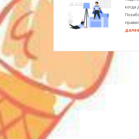
когда 
Позабо
правил
далее