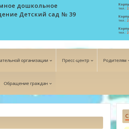
мное дошкольное
Корпу
тел.:
2
дение Детский сад № 39
Корпу
тел.:
2
Корпу
тел.:
2
вательной организации
Пресс-центр
Родителям
Обращение граждан
С