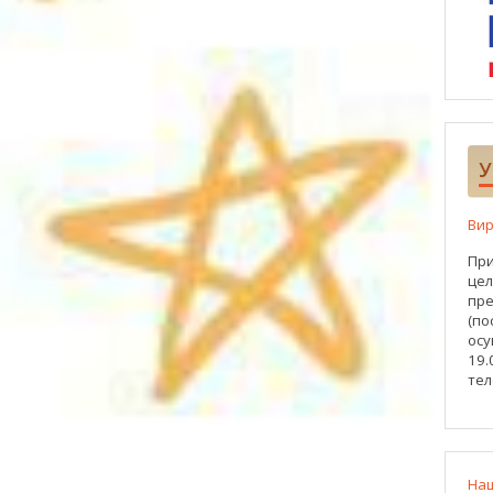
У
Вир
При
цел
пре
(по
осу
19.
тел
На