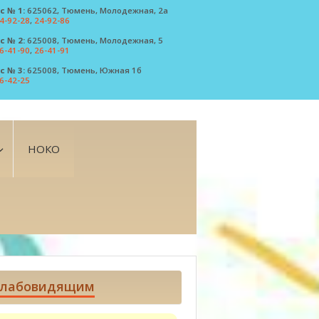
с № 1:
625062, Тюмень, Молодежная, 2а
4-92-28
,
24-92-86
с № 2:
625008, Тюмень, Молодежная, 5
6-41-90
,
26-41-91
с № 3:
625008, Тюмень, Южная 1б
6-42-25
НОКО
лабовидящим