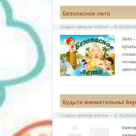
Безопасное лето
Создано автором
redactor
—
01.08.2024
Лето –
купать
стольк
которы
некот
Будьте внимательны! Бере
Создано автором
redactor
—
01.08.2024
Ежегод
падени