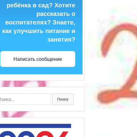
ребёнка в сад? Хотите
рассказать о
воспитателях? Знаете,
как улучшить питание и
занятия?
Написать сообщение
ск:
Поиск