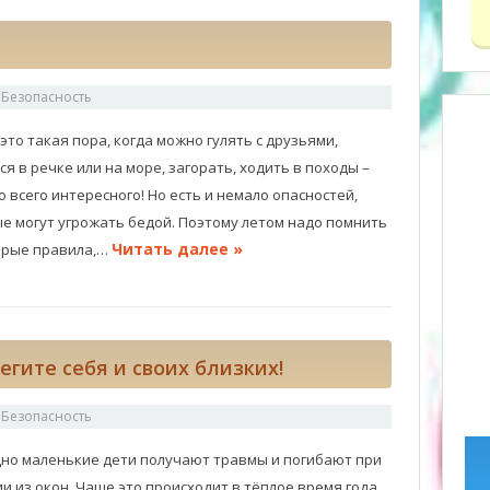
в
Безопасность
 это такая пора, когда можно гулять с друзьями,
ся в речке или на море, загорать, ходить в походы –
о всего интересного! Но есть и немало опасностей,
е могут угрожать бедой. Поэтому летом надо помнить
Читать далее »
орые правила,…
гите себя и своих близких!
в
Безопасность
но маленькие дети получают травмы и погибают при
и из окон. Чаще это происходит в тёплое время года,