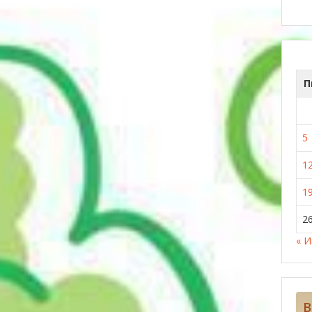
П
5
1
1
2
« 
В