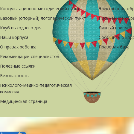
Консультационно-методический пункт
Электронное об
Базовый (опорный) логопедический пункт
Письменное обр
Клуб выходного дня
Личный прием
Наши корпуса
Сообщить о кор
О правах ребенка
Правовая база
Рекомендации специалистов
Полезные ссылки
Безопасность
Психолого-медико-педагогическая
комиссия
Медицинская страница