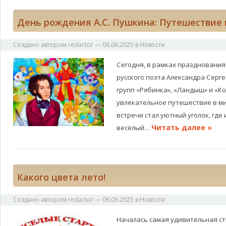
День рождения А.С. Пушкина: Путешествие 
Создано автором
redactor
—
06.06.2025
в
Новости
Сегодня, в рамках празднования
русского поэта Александра Серг
групп «Рябинка», «Ландыш» и «К
увлекательное путешествие в ми
встречи стал уютный уголок, где
Читать далее »
весёлый…
Какого цвета лето!
Создано автором
redactor
—
06.06.2025
в
Новости
Началась самая удивительная ст