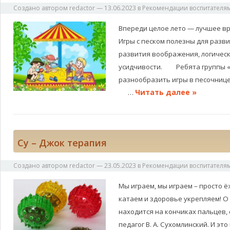
Создано автором
redactor
—
13.06.2023
в
Рекомендации воспитателя
Впереди целое лето — лучшее вр
Игры с песком полезны для разв
развития воображения, логичес
усидчивости. Ребята группы «
разнообразить игры в песочнице
Читать далее »
…
Су – Джок терапия
Создано автором
redactor
—
23.05.2023
в
Рекомендации воспитателя
Мы играем, мы играем – просто ё
катаем и здоровье укрепляем! О 
находится на кончиках пальцев, 
педагог В. А. Сухомлинский. И эт