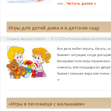
Читать далее »
что…
Игры для детей дома и в детском саду
Создано автором
redactor
—
15.12.2023
в
Рекомендации воспитателя
Все дети любят играть, бегать, с
бывают ситуации, когда для шум
Вечерами поле игры ограничено
комнаты, или площадка во дворе
бывает сильная жара или очень
»
«Игры в песочнице с малышами»