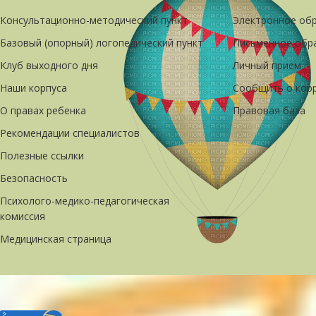
Консультационно-методический пункт
Электронное об
Базовый (опорный) логопедический пункт
Письменное обр
Клуб выходного дня
Личный прием
Наши корпуса
Сообщить о кор
О правах ребенка
Правовая база
Рекомендации специалистов
Полезные ссылки
Безопасность
Психолого-медико-педагогическая
комиссия
Медицинская страница