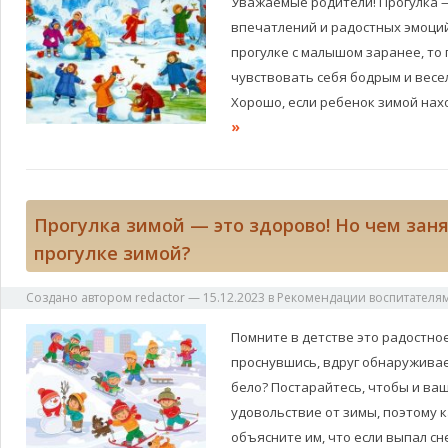
Уважаемые родители! Прогулка 
впечатлений и радостных эмоций
прогулке с малышом заранее, то 
чувствовать себя бодрым и весел
Хорошо, если ребенок зимой на
»
Прогулка зимой — это здорово! Но чем заня
прогулке зимой?
Создано автором
redactor
—
15.12.2023
в
Рекомендации воспитателя
Помните в детстве это радостное
проснувшись, вдруг обнаруживае
бело? Постарайтесь, чтобы и ва
удовольствие от зимы, поэтому 
объясните им, что если выпал сне