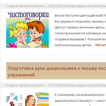
Создано автором
redactor
—
19.05.2023
в
Рекомендации воспитателя
Весна! Наступил цветущий май! 
Все деревья покрылись яркими, 
Цветут первые, весенние цветы. 
тепла просыпаются забавные н
созданья вызывают большой ин
Читат
любознательных детей….
Подготовка руки дошкольника к письму пос
упражнений
Создано автором
redactor
—
13.04.2023
в
Рекомендации воспитателя
К сожалению, на важный вопрос –
дошкольника к письму?» — неко