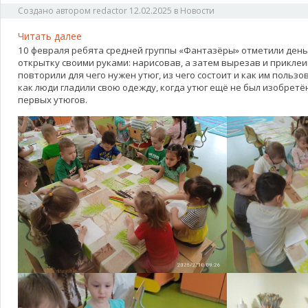
Создано автором
redactor
12.02.2025
в
Новости
:
Читать далее
10 февраля ребята средней группы «Фантазëры» отметили день
День
открытку своими руками: нарисовав, а затем вырезав и приклеи
рождение
повторили для чего нужен утюг, из чего состоит и как им пользо
утюга
как люди гладили свою одежду, когда утюг ещё не был изобретён
первых утюгов.