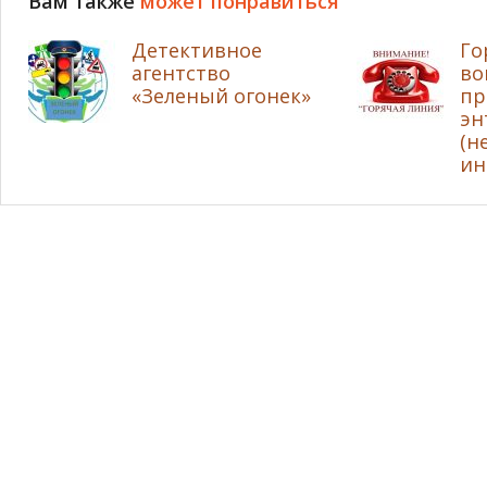
Вам также
может понравиться
Детективное
Го
агентство
во
«Зеленый огонек»
пр
эн
(н
ин