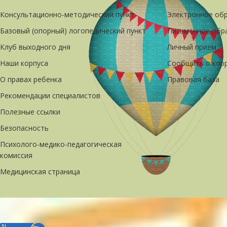
Консультационно-методический пункт
Электронное об
Базовый (опорный) логопедический пункт
Письменное обр
Клуб выходного дня
Личный прием
Наши корпуса
Сообщить о кор
О правах ребенка
Правовая база
Рекомендации специалистов
Полезные ссылки
Безопасность
Психолого-медико-педагогическая
комиссия
Медицинская страница