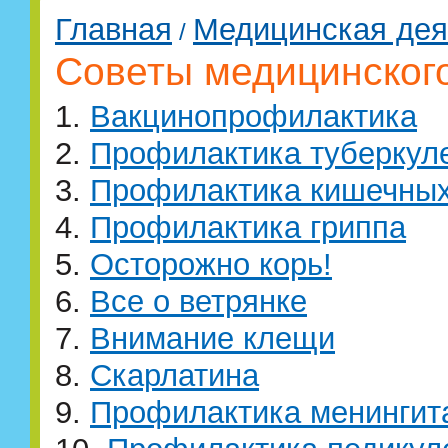
Главная
Медицинская дея
/
Советы медицинског
1.
Вакцинопрофилактика
2.
Профилактика туберкул
3.
Профилактика кишечны
4.
Профилактика гриппа
5.
Осторожно корь!
6.
Все о ветрянке
7.
Внимание клещи
8.
Скарлатина
9.
Профилактика менингит