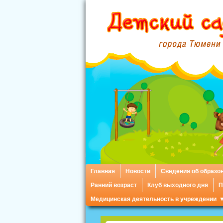
Главная
Новости
Сведения об образо
Ранний возраст
Клуб выходного дня
П
Медицинская деятельность в учреждении