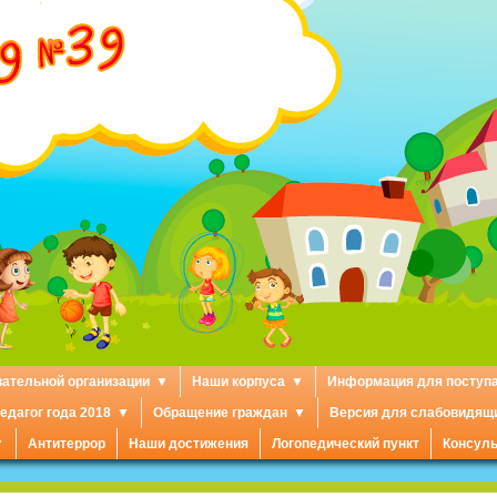
вательной организации
Наши корпуса
Информация для поступ
едагог года 2018
Обращение граждан
Версия для слабовидящ
Антитеррор
Наши достижения
Логопедический пункт
Консуль