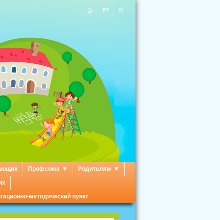
ающих
Профсоюз
Родителям
их
тационно-методический пункт