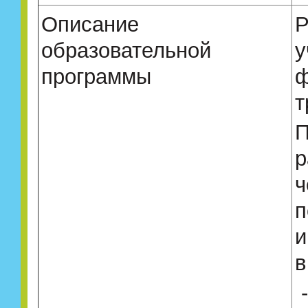
Описание
Р
образовательной
у
программы
ф
т
П
р
ч
п
и
в