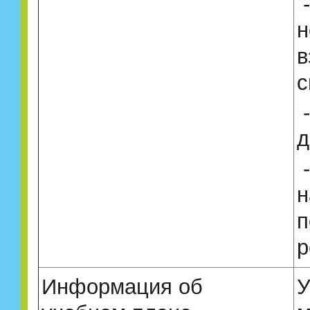
н
в
с
д
н
п
р
Информация об
У