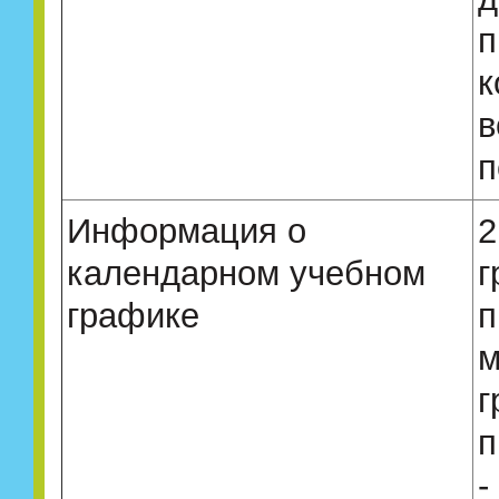
п
к
в
п
Информация о
2
календарном учебном
г
графике
п
м
г
п
-