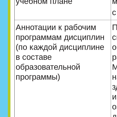
учебном плане
м
с
Аннотации к рабочим
П
программам дисциплин
с
(по каждой дисциплине
о
в составе
р
образовательной
М
программы)
н
з
и
о
д