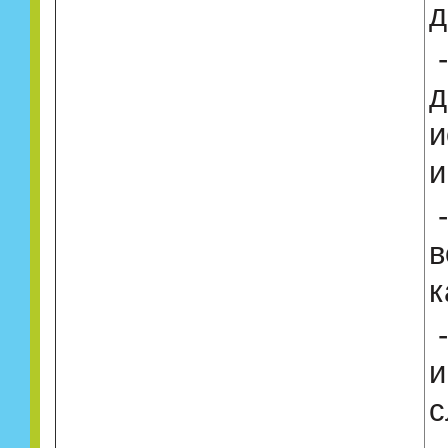
д
д
и
и
в
к
и
с