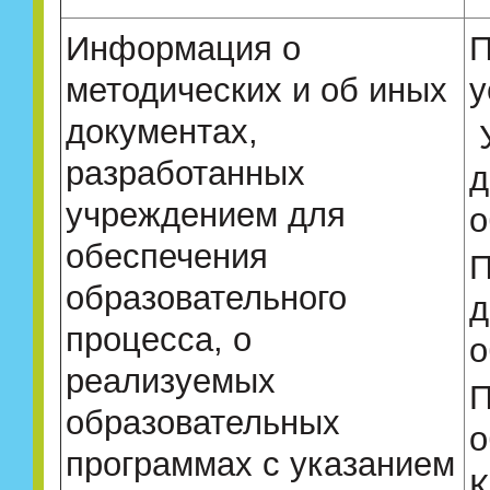
Информация о
П
методических и об иных
у
документах,
разработанных
д
учреждением для
о
обеспечения
П
образовательного
д
процесса, о
о
реализуемых
П
образовательных
о
программах с указанием
К